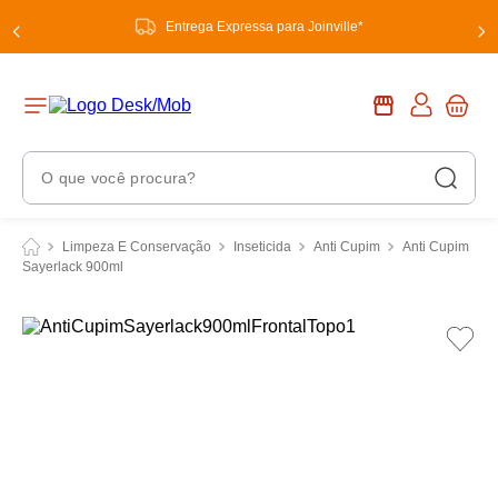
Entrega Expressa para Joinville*
O que você procura?
Termos Mais Buscados
Limpeza E Conservação
Inseticida
Anti Cupim
Anti Cupim
Sayerlack 900ml
1
º
chuveiro
2
º
tinta
3
º
torneira
4
º
garrafa térmica
5
º
banheiro
6
º
luminária