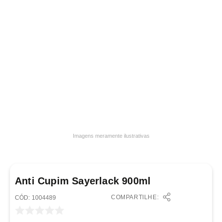
7
º
frigideira multiflon
8
º
panelas
9
º
varal
10
º
caneca
Imagens meramente ilustrativas
Anti Cupim Sayerlack 900ml
COMPARTILHE:
:
1004489