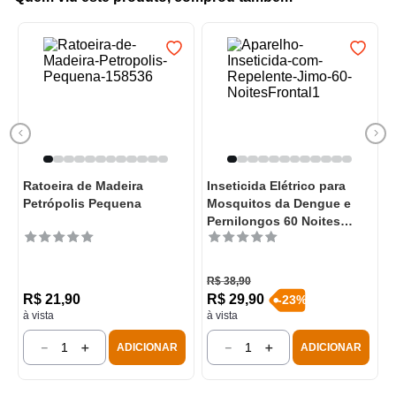
Ratoeira de Madeira
Inseticida Elétrico para
Petrópolis Pequena
Mosquitos da Dengue e
Pernilongos 60 Noites
Jimo
R$
38
,
90
R$
21
,
90
R$
29
,
90
-
23
%
à vista
à vista
－
＋
－
＋
ADICIONAR
ADICIONAR