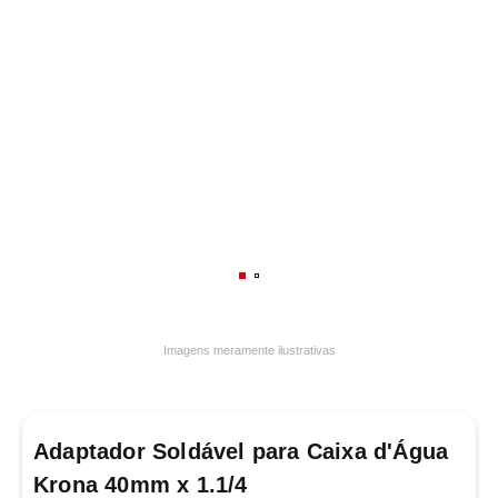
7
º
frigideira multiflon
8
º
panelas
9
º
varal
10
º
caneca
Imagens meramente ilustrativas
Adaptador Soldável para Caixa d'Água
Krona 40mm x 1.1/4