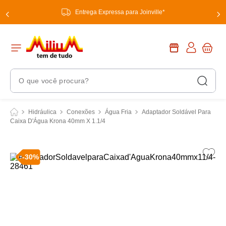
Entrega Expressa para Joinville*
O que você procura?
Termos Mais Buscados
Hidráulica
Conexões
Água Fria
Adaptador Soldável Para
Caixa D'Água Krona 40mm X 1.1/4
1
º
chuveiro
2
º
tinta
-
30
%
3
º
torneira
4
º
garrafa térmica
5
º
banheiro
6
º
luminária