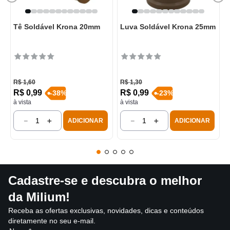
Tê Soldável Krona 20mm
Luva Soldável Krona 25mm
R$
1
,
60
R$
1
,
30
R$
0
,
99
R$
0
,
99
-
38
%
-
23
%
à vista
à vista
－
＋
－
＋
ADICIONAR
ADICIONAR
Cadastre-se e descubra o melhor
da Milium!
Receba as ofertas exclusivas, novidades, dicas e conteúdos
diretamente no seu e-mail.