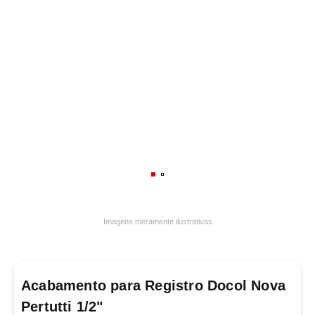
7
º
varal
8
º
panelas
9
º
caneca
10
º
lâmpada
Imagens meramente ilustrativas
Acabamento para Registro Docol Nova
Pertutti 1/2"