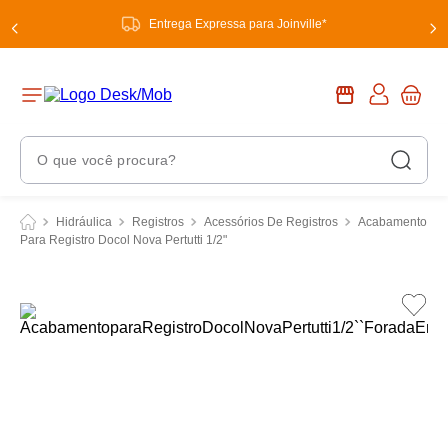
Entrega Expressa para Joinville*
O que você procura?
Termos Mais Buscados
Hidráulica
Registros
Acessórios De Registros
Acabamento
Para Registro Docol Nova Pertutti 1/2"
1
º
chuveiro
2
º
tinta
3
º
torneira
4
º
garrafa térmica
5
º
banheiro
6
º
luminária