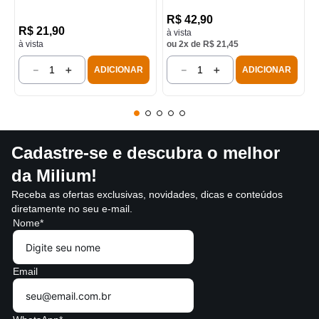
R$
42
,
90
R$
21
,
90
à vista
à vista
ou
2
x de
R$
21
,
45
－
＋
－
＋
ADICIONAR
ADICIONAR
Cadastre-se e descubra o melhor
da Milium!
Receba as ofertas exclusivas, novidades, dicas e conteúdos
diretamente no seu e-mail.
Nome*
Email