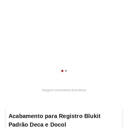
7
º
varal
8
º
panelas
9
º
caneca
10
º
frigideira multiflon
Imagens meramente ilustrativas
Acabamento para Registro Blukit
Padrão Deca e Docol