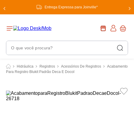
Entrega Expressa para Joinville*
O que você procura?
Termos Mais Buscados
Hidráulica
Registros
Acessórios De Registros
Acabamento
Para Registro Blukit Padrão Deca E Docol
1
º
chuveiro
2
º
tinta
3
º
torneira
4
º
garrafa térmica
5
º
banheiro
6
º
luminária