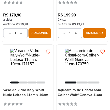
R$
179
,
90
R$
199
,
90
à vista
à vista
ou
9
x de
R$
19
,
98
ou
10
x de
R$
19
,
99
－
＋
－
＋
ADICIONAR
ADICIONAR
Vaso de Vidro Italy Wolff
Açucareiro de Cristal com
Nude Leitoso 11cm x 10cm
Colher Wolff Geneva 11cm