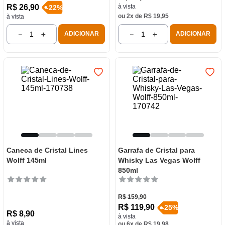
R$
26
,
90
à vista
-
22
%
ou
2
x de
R$
19
,
95
à vista
－
＋
－
＋
ADICIONAR
ADICIONAR
Caneca de Cristal Lines
Garrafa de Cristal para
Wolff 145ml
Whisky Las Vegas Wolff
850ml
R$
159
,
90
R$
119
,
90
-
25
%
R$
8
,
90
à vista
à vista
ou
6
x de
R$
19
,
98