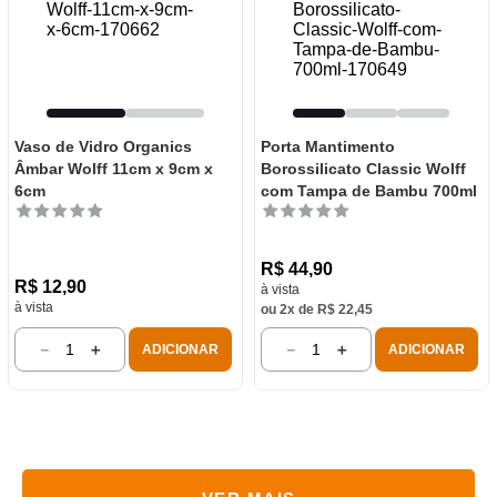
Vaso de Vidro Organics
Porta Mantimento
Âmbar Wolff 11cm x 9cm x
Borossilicato Classic Wolff
6cm
com Tampa de Bambu 700ml
R$
44
,
90
R$
12
,
90
à vista
à vista
ou
2
x de
R$
22
,
45
－
＋
－
＋
ADICIONAR
ADICIONAR