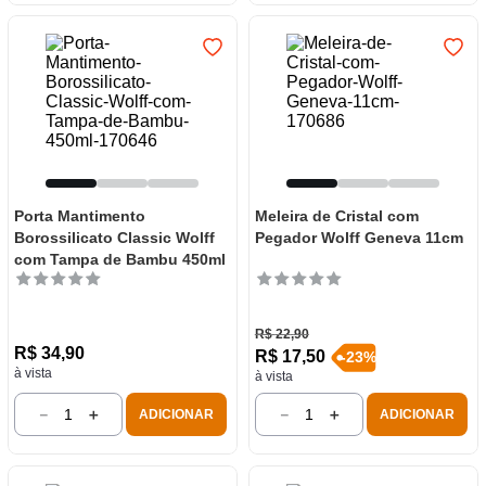
Porta Mantimento
Meleira de Cristal com
Borossilicato Classic Wolff
Pegador Wolff Geneva 11cm
com Tampa de Bambu 450ml
R$
22
,
90
R$
34
,
90
R$
17
,
50
-
23
%
à vista
à vista
－
＋
－
＋
ADICIONAR
ADICIONAR