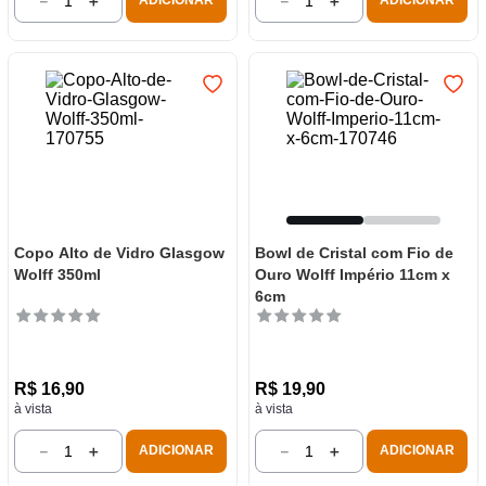
－
＋
－
＋
ADICIONAR
ADICIONAR
Copo Alto de Vidro Glasgow
Bowl de Cristal com Fio de
Wolff 350ml
Ouro Wolff Império 11cm x
6cm
R$
16
,
90
R$
19
,
90
à vista
à vista
－
＋
－
＋
ADICIONAR
ADICIONAR