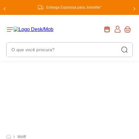
Entrega Expressa para Joinville*
O que você procura?
Termos Mais Buscados
1
º
chuveiro
2
º
tinta
3
º
torneira
4
º
garrafa térmica
5
º
banheiro
6
º
luminária
Wolff