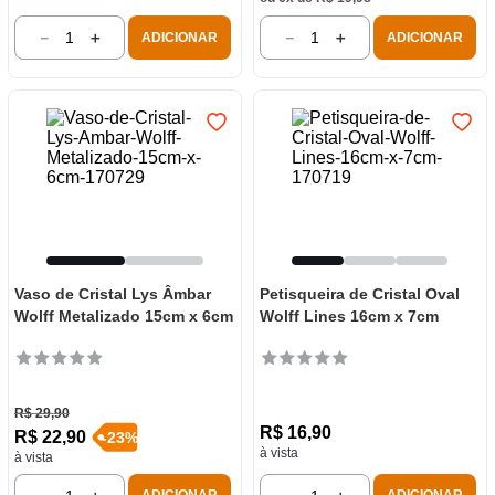
－
＋
－
＋
ADICIONAR
ADICIONAR
Vaso de Cristal Lys Âmbar
Petisqueira de Cristal Oval
Wolff Metalizado 15cm x 6cm
Wolff Lines 16cm x 7cm
R$
29
,
90
R$
16
,
90
R$
22
,
90
-
23
%
à vista
à vista