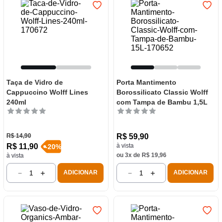
Taça de Vidro de
Porta Mantimento
Cappuccino Wolff Lines
Borossilicato Classic Wolff
240ml
com Tampa de Bambu 1,5L
R$
14
,
90
R$
59
,
90
R$
11
,
90
à vista
-
20
%
ou
3
x de
R$
19
,
96
à vista
－
＋
－
＋
ADICIONAR
ADICIONAR