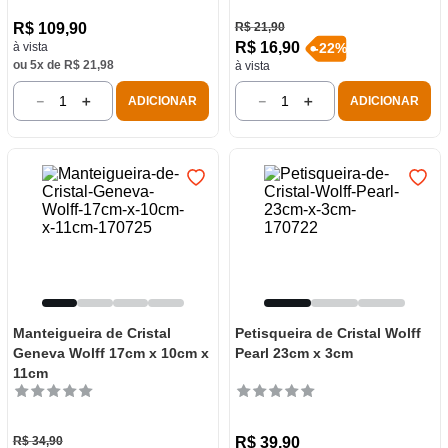
R$
109
,
90
R$
21
,
90
R$
16
,
90
à vista
-
22
%
ou
5
x de
R$
21
,
98
à vista
－
＋
－
＋
ADICIONAR
ADICIONAR
Manteigueira de Cristal
Petisqueira de Cristal Wolff
Geneva Wolff 17cm x 10cm x
Pearl 23cm x 3cm
11cm
R$
34
,
90
R$
39
,
90