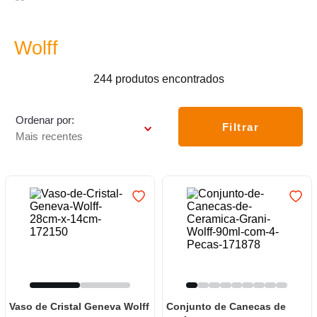
7
º
varal
8
º
panelas
Wolff
9
º
caneca
244
produtos
10
º
frigideira multiflon
Ordenar por
Filtrar
Mais recentes
Vaso de Cristal Geneva Wolff
Conjunto de Canecas de