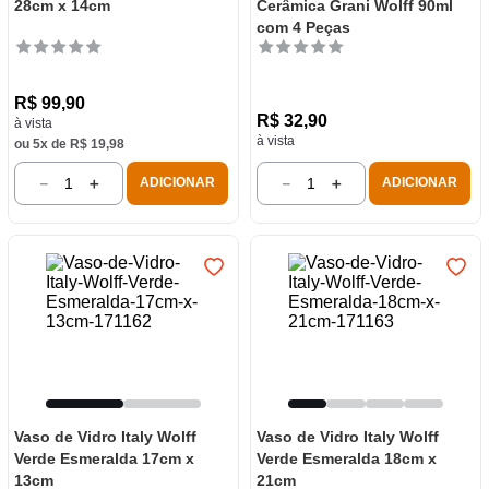
28cm x 14cm
Cerâmica Grani Wolff 90ml
com 4 Peças
R$
99
,
90
R$
32
,
90
à vista
à vista
ou
5
x de
R$
19
,
98
－
＋
－
＋
ADICIONAR
ADICIONAR
Vaso de Vidro Italy Wolff
Vaso de Vidro Italy Wolff
Verde Esmeralda 17cm x
Verde Esmeralda 18cm x
13cm
21cm