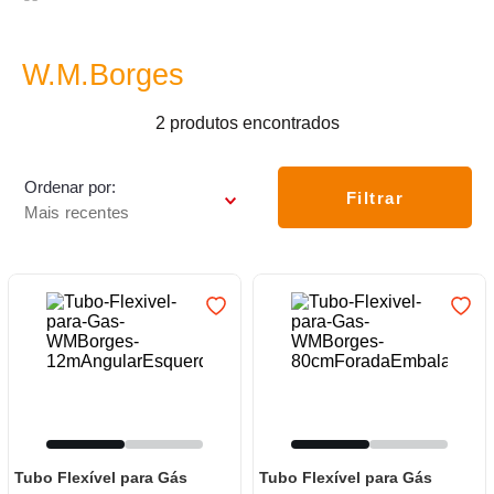
7
º
frigideira multiflon
8
º
panelas
W.M.Borges
9
º
varal
2
produtos
10
º
caneca
Ordenar por
Filtrar
Mais recentes
Tubo Flexível para Gás
Tubo Flexível para Gás