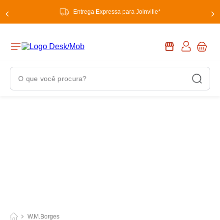
Entrega Expressa para Joinville*
O que você procura?
Termos Mais Buscados
1
º
chuveiro
2
º
tinta
3
º
torneira
4
º
garrafa térmica
5
º
banheiro
6
º
luminária
W.M.Borges