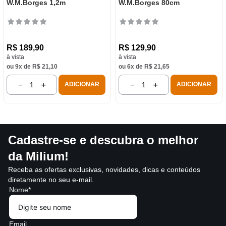
W.M.Borges 1,2m
W.M.Borges 80cm
R$
189
,
90
R$
129
,
90
à vista
à vista
ou
9
x de
R$
21
,
10
ou
6
x de
R$
21
,
65
－
＋
－
＋
ADICIONAR
ADICIONAR
Cadastre-se e descubra o melhor
da Milium!
Receba as ofertas exclusivas, novidades, dicas e conteúdos
diretamente no seu e-mail.
Nome*
Email