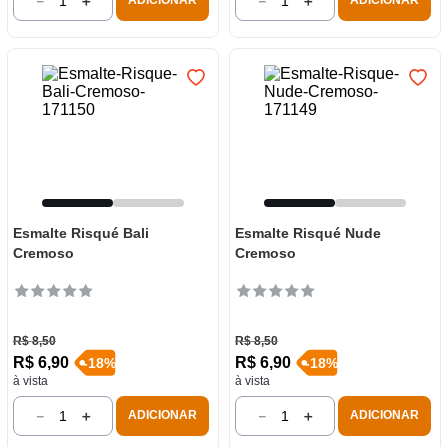
－
＋
－
＋
ADICIONAR
ADICIONAR
Esmalte Risqué Bali
Esmalte Risqué Nude
Cremoso
Cremoso
R$
8
,
50
R$
8
,
50
R$
6
,
90
R$
6
,
90
-
18
%
-
18
%
à vista
à vista
－
＋
－
＋
ADICIONAR
ADICIONAR