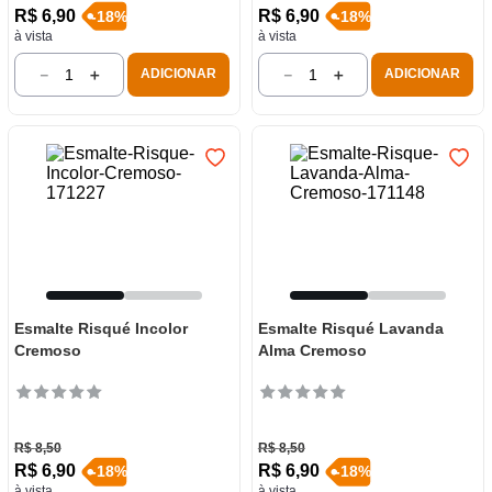
R$
6
,
90
R$
6
,
90
-
18
%
-
18
%
à vista
à vista
－
＋
－
＋
ADICIONAR
ADICIONAR
Esmalte Risqué Incolor
Esmalte Risqué Lavanda
Cremoso
Alma Cremoso
R$
8
,
50
R$
8
,
50
R$
6
,
90
R$
6
,
90
-
18
%
-
18
%
à vista
à vista