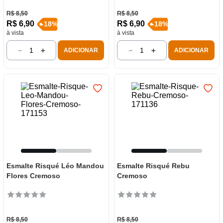
R$
8
,
50
R$
8
,
50
R$
6
,
90
R$
6
,
90
-
18
%
-
18
%
à vista
à vista
－
＋
－
＋
ADICIONAR
ADICIONAR
Esmalte Risqué Léo Mandou
Esmalte Risqué Rebu
Flores Cremoso
Cremoso
R$
8
,
50
R$
8
,
50