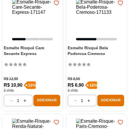
Esmalte Risqué Care
Esmalte Risqué Bela
Secante Express
Poderosa Cremoso
R$
12
,
90
R$
8
,
50
R$
10
,
90
R$
6
,
90
-
15
%
-
18
%
à vista
à vista
－
＋
－
＋
ADICIONAR
ADICIONAR