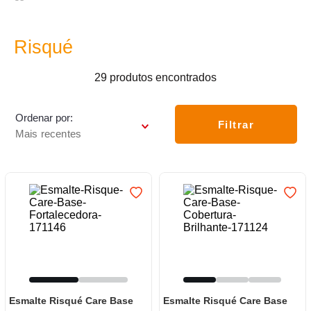
7
º
frigideira multiflon
8
º
panelas
Risqué
9
º
varal
29
produtos
10
º
caneca
Ordenar por
Filtrar
Mais recentes
Esmalte Risqué Care Base
Esmalte Risqué Care Base