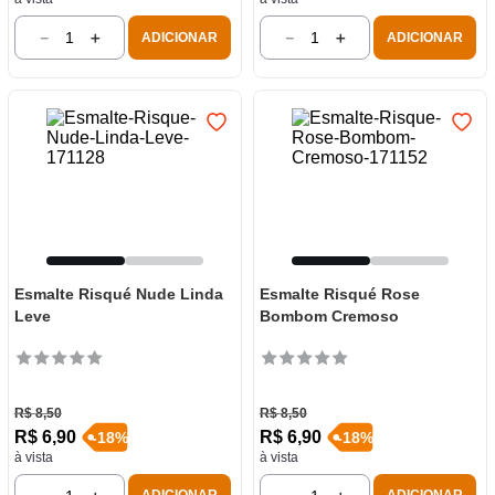
－
＋
－
＋
ADICIONAR
ADICIONAR
Esmalte Risqué Nude Linda
Esmalte Risqué Rose
Leve
Bombom Cremoso
R$
8
,
50
R$
8
,
50
R$
6
,
90
R$
6
,
90
-
18
%
-
18
%
à vista
à vista