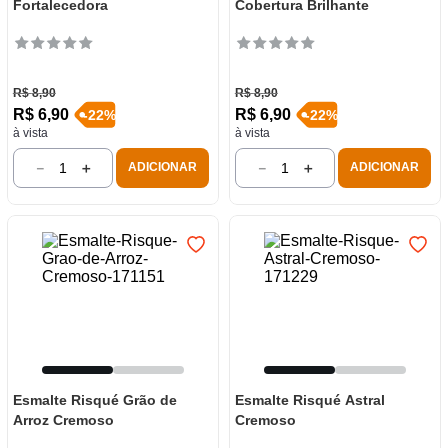
Fortalecedora
Cobertura Brilhante
R$
8
,
90
R$
8
,
90
R$
6
,
90
R$
6
,
90
-
22
%
-
22
%
à vista
à vista
－
＋
－
＋
ADICIONAR
ADICIONAR
Esmalte Risqué Grão de
Esmalte Risqué Astral
Arroz Cremoso
Cremoso