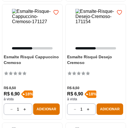
Esmalte Risqué Cappuccino
Esmalte Risqué Desejo
Cremoso
Cremoso
R$
8
,
50
R$
8
,
50
R$
6
,
90
R$
6
,
90
-
18
%
-
18
%
à vista
à vista
－
＋
－
＋
ADICIONAR
ADICIONAR