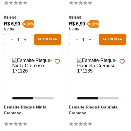
R$
8
,
50
R$
8
,
50
R$
6
,
90
R$
6
,
90
-
18
%
-
18
%
à vista
à vista
－
＋
－
＋
ADICIONAR
ADICIONAR
Esmalte Risqué Ninfa
Esmalte Risqué Gabriela
Cremoso
Cremoso