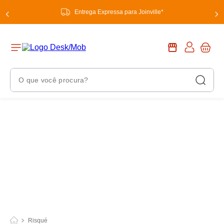
Entrega Expressa para Joinville*
O que você procura?
Termos Mais Buscados
1
º
chuveiro
2
º
tinta
3
º
torneira
4
º
garrafa térmica
5
º
banheiro
6
º
luminária
Risqué