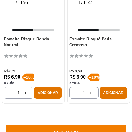
Esmalte Risqué Renda
Esmalte Risqué Paris
Natural
Cremoso
R$
8
,
50
R$
8
,
50
R$
6
,
90
R$
6
,
90
-
18
%
-
18
%
à vista
à vista
－
＋
－
＋
ADICIONAR
ADICIONAR