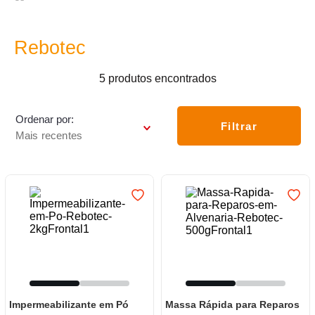
7
º
frigideira multiflon
8
º
panelas
Rebotec
9
º
varal
5
produtos
10
º
caneca
Ordenar por
Filtrar
Mais recentes
Impermeabilizante em Pó
Massa Rápida para Reparos