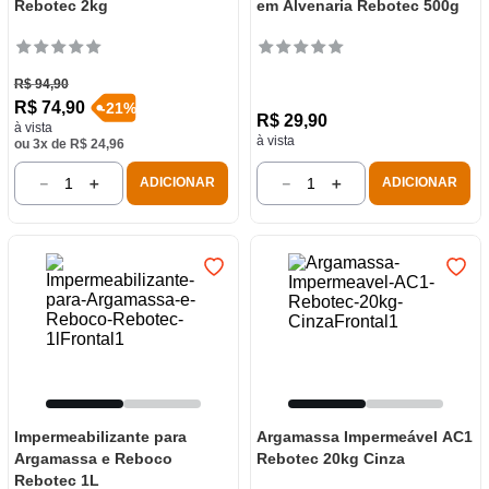
Rebotec 2kg
em Alvenaria Rebotec 500g
R$
94
,
90
R$
74
,
90
-
21
%
R$
29
,
90
à vista
à vista
ou
3
x de
R$
24
,
96
－
＋
－
＋
ADICIONAR
ADICIONAR
Impermeabilizante para
Argamassa Impermeável AC1
Argamassa e Reboco
Rebotec 20kg Cinza
Rebotec 1L