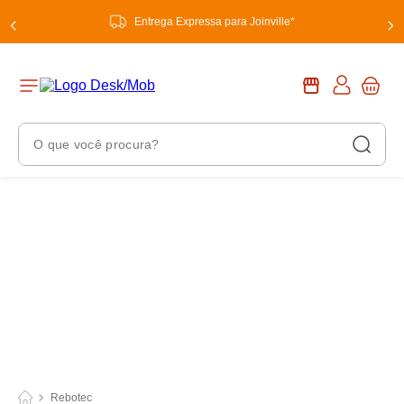
Entrega Expressa para Joinville*
O que você procura?
Termos Mais Buscados
1
º
chuveiro
2
º
tinta
3
º
torneira
4
º
garrafa térmica
5
º
banheiro
6
º
luminária
Rebotec