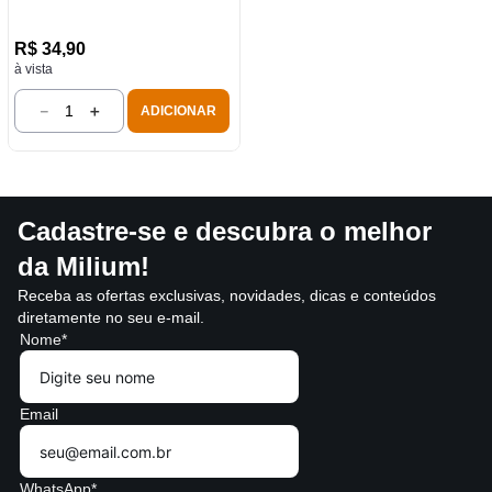
R$
34
,
90
à vista
－
＋
ADICIONAR
Cadastre-se e descubra o melhor
da Milium!
Receba as ofertas exclusivas, novidades, dicas e conteúdos
diretamente no seu e-mail.
Nome*
Email
WhatsApp*