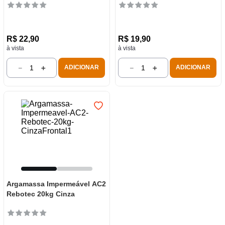
R$
22
,
90
R$
19
,
90
à vista
à vista
－
＋
－
＋
ADICIONAR
ADICIONAR
Argamassa Impermeável AC2
Rebotec 20kg Cinza