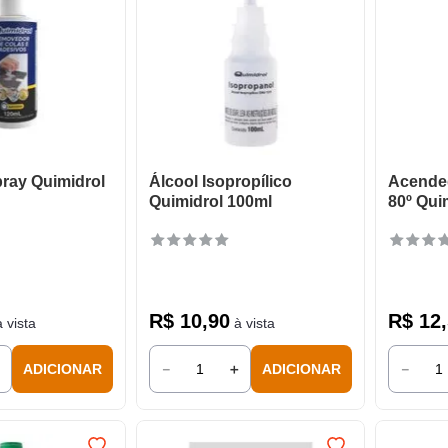
pray Quimidrol
Álcool Isopropílico
Acended
Quimidrol 100ml
80º Qui
R$
10
,
90
R$
12
,
 vista
à vista
＋
－
＋
－
ADICIONAR
ADICIONAR