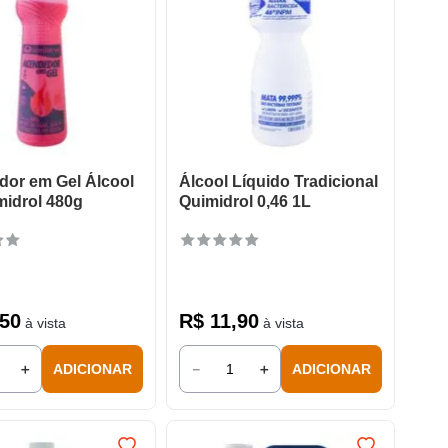
or em Gel Álcool
Álcool Líquido Tradicional
midrol 480g
Quimidrol 0,46 1L
50
R$
11
,
90
à vista
à vista
＋
－
＋
ADICIONAR
ADICIONAR