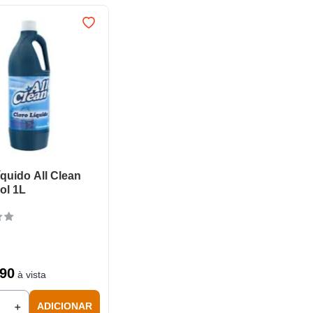
íquido All Clean
ol 1L
90
à vista
＋
ADICIONAR