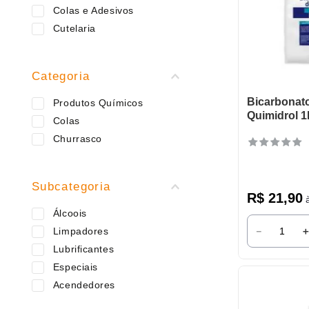
9
º
varal
Colas e Adesivos
10
º
caneca
Cutelaria
Categoria
Bicarbonat
Produtos Químicos
Quimidrol 1
Colas
Churrasco
Subcategoria
R$
21
,
90
à
Álcoois
－
Limpadores
Lubrificantes
Especiais
Acendedores