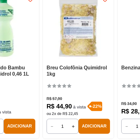
uido Bambu
Breu Colofônia Quimidrol
Benzina
drol 0,46 1L
1kg
R$
57
,
90
R$
34
,
90
R$
44
,
90
-
22
%
à vista
R$
28
,
 vista
ou
2
x de
R$
22
,
45
＋
－
＋
－
ADICIONAR
ADICIONAR