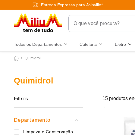
Entrega Expressa para Joinville*
O que você procura?
Termos Mais Buscados
Todos os Departamentos
Cutelaria
Eletro
1
º
chuveiro
Quimidrol
2
º
tinta
3
º
torneira
Quimidrol
4
º
garrafa térmica
5
º
banheiro
Filtros
15
produtos
6
º
luminária
7
º
frigideira multiflon
Departamento
8
º
panelas
Limpeza e Conservação