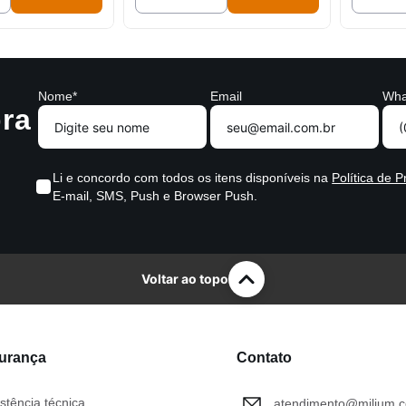
Nome*
Email
Wha
ra
Li e concordo com todos os itens disponíveis na
Política de P
E-mail, SMS, Push e Browser Push.
Voltar ao topo
gurança
Contato
stência técnica
atendimento@milium.c