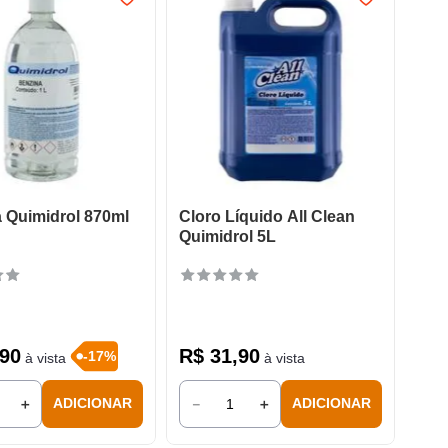
 Quimidrol 870ml
Cloro Líquido All Clean
Quimidrol 5L
90
R$
31
,
90
-
17
%
à vista
à vista
＋
－
＋
ADICIONAR
ADICIONAR