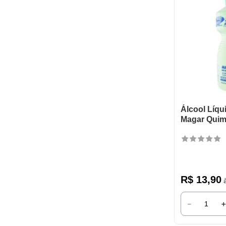
Álcool Líq
Magar Quimi
R$
13
,
90
à
－