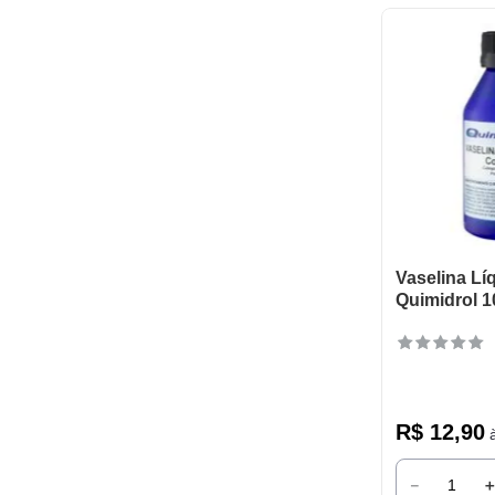
Vaselina Líq
Quimidrol 1
R$
12
,
90
à
－