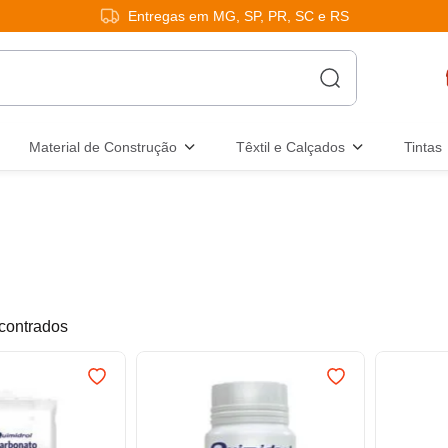
Entregas em MG, SP, PR, SC e RS
Material de Construção
Têxtil e Calçados
Tintas