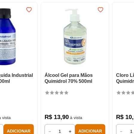
uida Industrial
Álcool Gel para Mãos
Cloro L
00ml
Quimidrol 70% 500ml
Quimidr
R$
13
,
90
R$
10
,
 vista
à vista
＋
－
＋
－
ADICIONAR
ADICIONAR