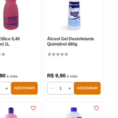
tílico 0,46
Álcool Gel Desinfetante
ol 1L
Quimidrol 480g
90
R$
9
,
90
à vista
à vista
＋
－
＋
ADICIONAR
ADICIONAR