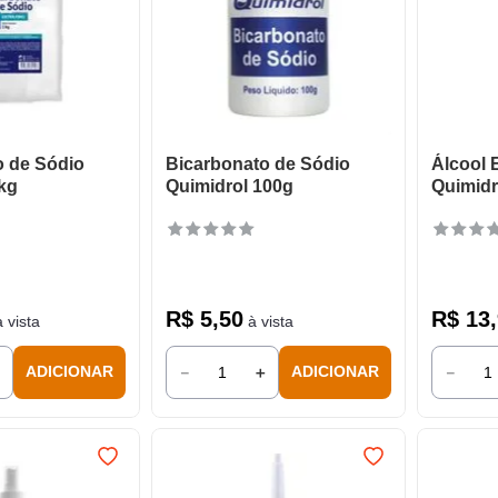
o de Sódio
Bicarbonato de Sódio
Álcool E
kg
Quimidrol 100g
Quimidr
R$
5
,
50
R$
13
,
 vista
à vista
＋
－
＋
－
ADICIONAR
ADICIONAR