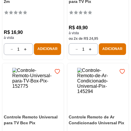
2m
para TV Pix
R$
49
,
90
R$
16
,
90
à vista
à vista
ou
2
x de
R$
24
,
95
－
＋
－
＋
ADICIONAR
ADICIONAR
Controle Remoto Universal
Controle Remoto de Ar
para TV Box Pix
Condicionado Universal Pix