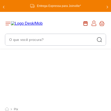
Entrega Expressa para Joinville*
O que você procura?
Termos Mais Buscados
1
º
chuveiro
2
º
tinta
3
º
torneira
4
º
garrafa térmica
5
º
banheiro
6
º
luminária
Pix