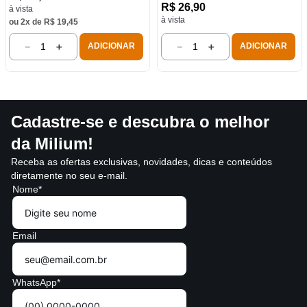
R$
26
,
90
à vista
à vista
ou
2
x de
R$
19
,
45
－
＋
－
＋
ADICIONAR
ADICIONAR
Cadastre-se e descubra o melhor
da Milium!
Receba as ofertas exclusivas, novidades, dicas e conteúdos
diretamente no seu e-mail.
Nome*
Email
WhatsApp*