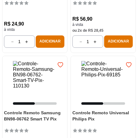
R$
56
,
90
R$
24
,
90
à vista
à vista
ou
2
x de
R$
28
,
45
－
＋
－
＋
ADICIONAR
ADICIONAR
Controle Remoto Samsung
Controle Remoto Universal
BN98-06762 Smart TV Pix
Philips Pix