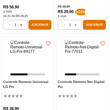
R$
56
,
90
R$
38
,
90
R$
29
,
90
à vista
-
23
%
ou
2
x de
R$
28
,
45
à vista
－
＋
－
＋
ADICIONAR
ADICIONAR
Controle Remoto Universal
Controle Remoto Net Digital
LG Pix
Pix
R$
38
,
90