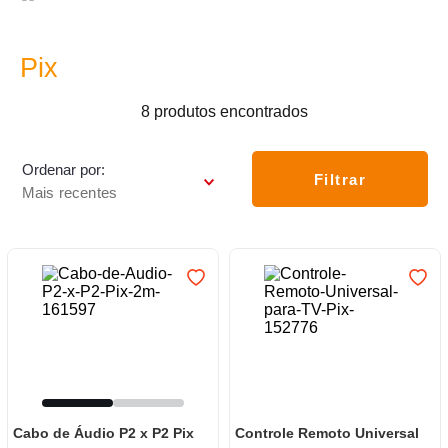
7
º
frigideira multiflon
8
º
panelas
Pix
9
º
varal
8
produtos
10
º
caneca
Ordenar por
Filtrar
Mais recentes
Cabo de Áudio P2 x P2 Pix
Controle Remoto Universal