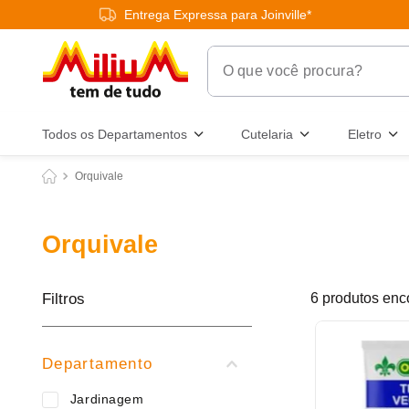
Entrega Expressa para Joinville*
O que você procura?
Termos Mais Buscados
Todos os Departamentos
Cutelaria
Eletro
1
º
chuveiro
Orquivale
2
º
tinta
3
º
torneira
Orquivale
4
º
garrafa térmica
5
º
banheiro
Filtros
6
produtos
6
º
luminária
7
º
varal
Departamento
8
º
panelas
Jardinagem