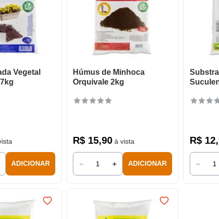
ada Vegetal
Húmus de Minhoca
Substra
,7kg
Orquivale 2kg
Suculen
R$
15
,
90
R$
12
,
ista
à vista
＋
－
＋
－
ADICIONAR
ADICIONAR