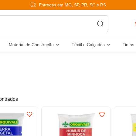
Entregas em MG, SP, PR, SC e RS
Material de Construção
Têxtil e Calçados
Tintas