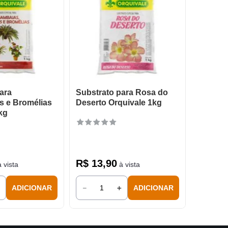
ara
Substrato para Rosa do
 e Bromélias
Deserto Orquivale 1kg
kg
R$
13
,
90
 vista
à vista
＋
－
＋
ADICIONAR
ADICIONAR