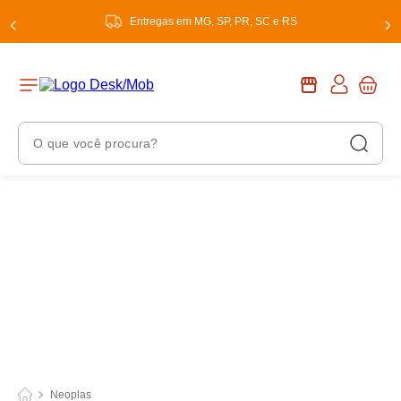
Entregas em MG, SP, PR, SC e RS
O que você procura?
Termos Mais Buscados
1
º
chuveiro
2
º
tinta
3
º
torneira
4
º
garrafa térmica
5
º
banheiro
6
º
luminária
Neoplas