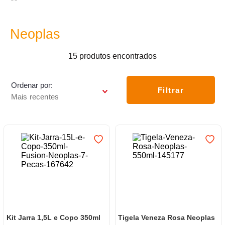
7
º
frigideira multiflon
8
º
panelas
Neoplas
9
º
varal
15
produtos
10
º
caneca
Ordenar por
Filtrar
Mais recentes
Kit Jarra 1,5L e Copo 350ml
Tigela Veneza Rosa Neoplas