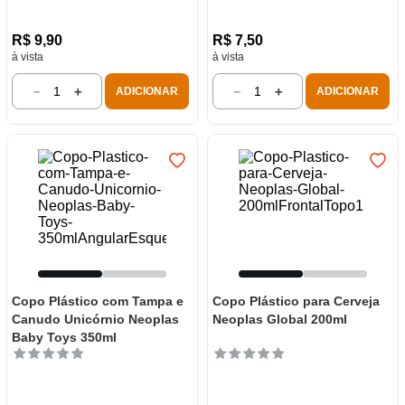
R$
9
,
90
R$
7
,
50
à vista
à vista
－
＋
－
＋
ADICIONAR
ADICIONAR
Copo Plástico com Tampa e
Copo Plástico para Cerveja
Canudo Unicórnio Neoplas
Neoplas Global 200ml
Baby Toys 350ml