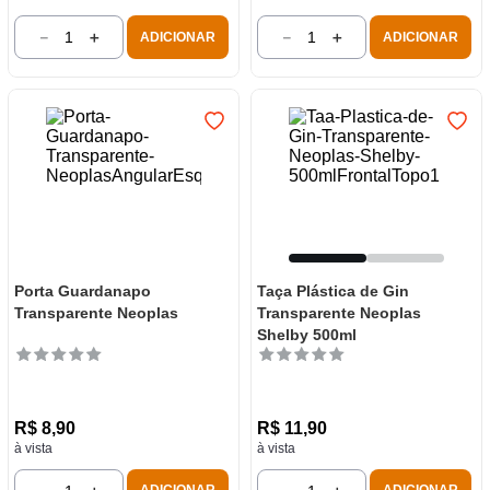
－
＋
－
＋
ADICIONAR
ADICIONAR
Porta Guardanapo
Taça Plástica de Gin
Transparente Neoplas
Transparente Neoplas
Shelby 500ml
R$
8
,
90
R$
11
,
90
à vista
à vista