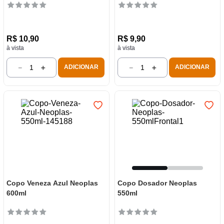
R$
10
,
90
R$
9
,
90
à vista
à vista
－
＋
－
＋
ADICIONAR
ADICIONAR
Copo Veneza Azul Neoplas
Copo Dosador Neoplas
600ml
550ml