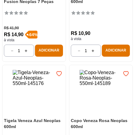
Fusion Neoplas 7 Peças
600ml
R$
41
,
90
R$
10
,
90
R$
14
,
90
-
64
%
à vista
à vista
－
＋
－
＋
ADICIONAR
ADICIONAR
Tigela Veneza Azul Neoplas
Copo Veneza Rosa Neoplas
600ml
600ml