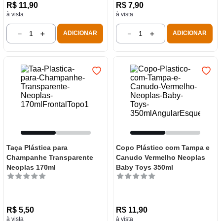
R$
11
,
90
R$
7
,
90
à vista
à vista
－
＋
－
＋
ADICIONAR
ADICIONAR
Taça Plástica para
Copo Plástico com Tampa e
Champanhe Transparente
Canudo Vermelho Neoplas
Neoplas 170ml
Baby Toys 350ml
R$
5
,
50
R$
11
,
90
à vista
à vista