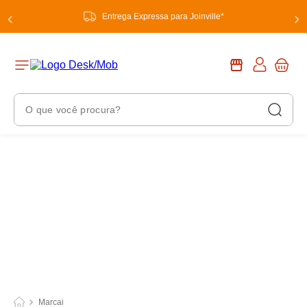
Entrega Expressa para Joinville*
O que você procura?
Termos Mais Buscados
1
º
chuveiro
2
º
tinta
3
º
torneira
4
º
garrafa térmica
5
º
banheiro
6
º
luminária
Marcai