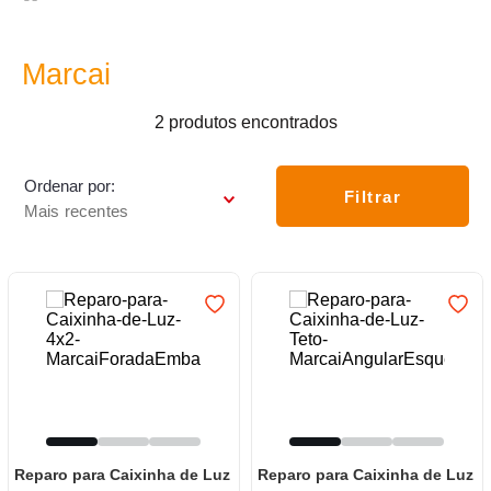
7
º
varal
8
º
panelas
Marcai
9
º
caneca
2
produtos
10
º
frigideira multiflon
Ordenar por
Filtrar
Mais recentes
Reparo para Caixinha de Luz
Reparo para Caixinha de Luz