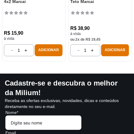
4x2 Marcai
Teto Marcai
R$
38
,
90
R$
15
,
90
à vista
à vista
ou
2
x de
R$
19
,
45
－
＋
－
＋
ADICIONAR
ADICIONAR
Cadastre-se e descubra o melhor
da Milium!
Receba as ofertas exclusivas, novidades, dicas e conteúdos
diretamente no seu e-mail.
Nome*
Email