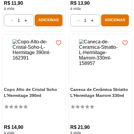
R$
11
,
90
R$
13
,
90
à vista
à vista
－
＋
－
＋
ADICIONAR
ADICIONAR
Copo Alto de Cristal Soho
Caneca de Cerâmica Striatto
L'Hermitage 390ml
L'Hermitage Marrom 330ml
R$
14
,
90
R$
21
,
90
à vista
à vista