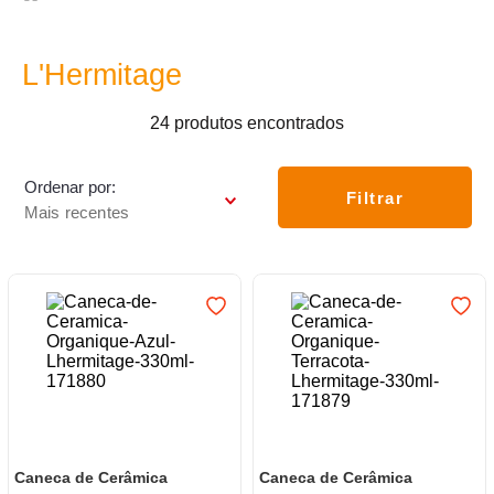
7
º
varal
8
º
caneca
L'Hermitage
9
º
panelas
24
produtos
10
º
lâmpada
Ordenar por
Filtrar
Mais recentes
Caneca de Cerâmica
Caneca de Cerâmica