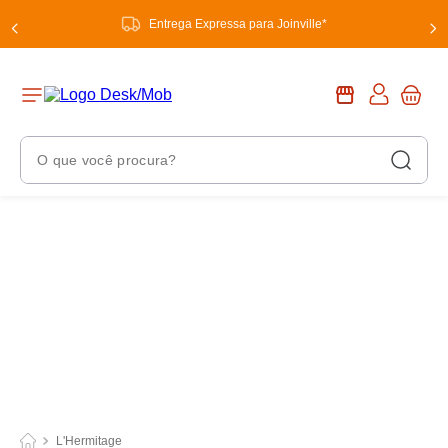
Entrega Expressa para Joinville*
O que você procura?
Termos Mais Buscados
1
º
chuveiro
2
º
tinta
3
º
torneira
4
º
garrafa térmica
5
º
banheiro
6
º
luminária
L'Hermitage