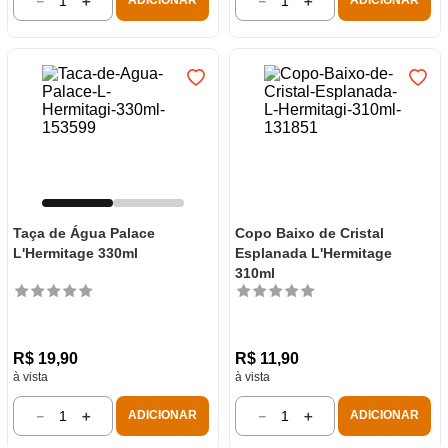
－
＋
－
＋
ADICIONAR
ADICIONAR
Taça de Água Palace
Copo Baixo de Cristal
L'Hermitage 330ml
Esplanada L'Hermitage
310ml
R$
19
,
90
R$
11
,
90
à vista
à vista
－
＋
－
＋
ADICIONAR
ADICIONAR