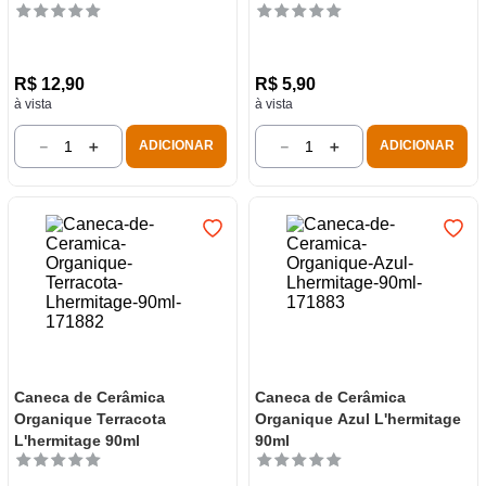
R$
12
,
90
R$
5
,
90
à vista
à vista
－
＋
－
＋
ADICIONAR
ADICIONAR
Caneca de Cerâmica
Caneca de Cerâmica
Organique Terracota
Organique Azul L'hermitage
L'hermitage 90ml
90ml