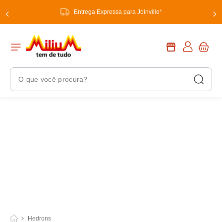
Entrega Expressa para Joinville*
O que você procura?
Termos Mais Buscados
1
º
chuveiro
2
º
tinta
3
º
torneira
4
º
garrafa térmica
5
º
banheiro
6
º
luminária
Hedrons