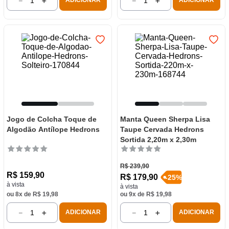
－
＋
－
＋
ADICIONAR
ADICIONAR
Jogo de Colcha Toque de
Manta Queen Sherpa Lisa
Algodão Antílope Hedrons
Taupe Cervada Hedrons
Sortida 2,20m x 2,30m
R$
239
,
90
R$
159
,
90
R$
179
,
90
-
25
%
à vista
à vista
ou
8
x de
R$
19
,
98
ou
9
x de
R$
19
,
98
－
＋
－
＋
ADICIONAR
ADICIONAR