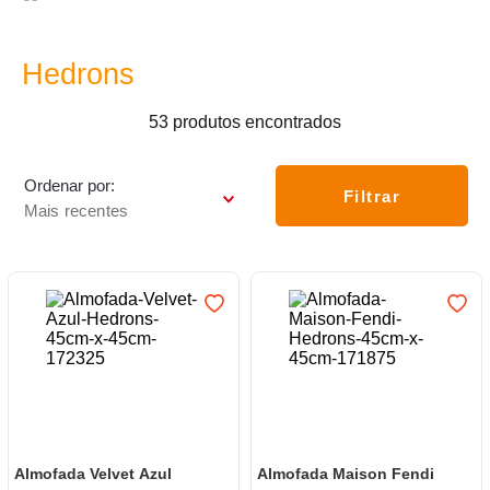
7
º
frigideira multiflon
8
º
panelas
Hedrons
9
º
varal
53
produtos
10
º
caneca
Ordenar por
Filtrar
Mais recentes
Almofada Velvet Azul
Almofada Maison Fendi