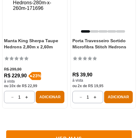
Manta King Sherpa Taupe
Porta Travesseiro Sortido
Hedrons 2,80m x 2,60m
Microfibra Stitch Hedrons
R$
299
,
90
R$
39
,
90
R$
229
,
90
-
23
%
à vista
à vista
ou
10
x de
R$
22
,
99
ou
2
x de
R$
19
,
95
－
＋
－
＋
ADICIONAR
ADICIONAR