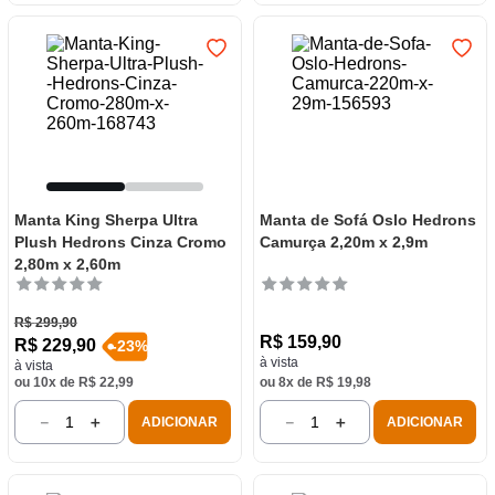
Manta King Sherpa Ultra
Manta de Sofá Oslo Hedrons
Plush Hedrons Cinza Cromo
Camurça 2,20m x 2,9m
2,80m x 2,60m
R$
299
,
90
R$
159
,
90
R$
229
,
90
-
23
%
à vista
à vista
ou
10
x de
R$
22
,
99
ou
8
x de
R$
19
,
98
－
＋
－
＋
ADICIONAR
ADICIONAR