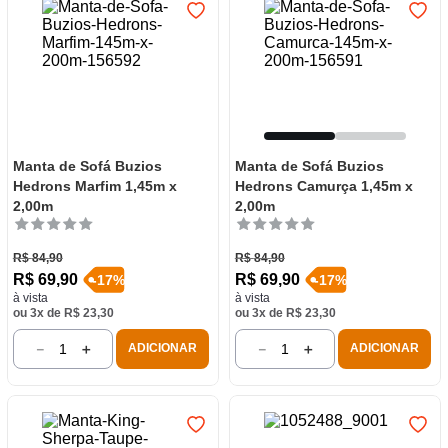
Manta de Sofá Buzios
Manta de Sofá Buzios
Hedrons Marfim 1,45m x
Hedrons Camurça 1,45m x
2,00m
2,00m
R$
84
,
90
R$
84
,
90
R$
69
,
90
R$
69
,
90
-
17
%
-
17
%
à vista
à vista
ou
3
x de
R$
23
,
30
ou
3
x de
R$
23
,
30
－
＋
－
＋
ADICIONAR
ADICIONAR