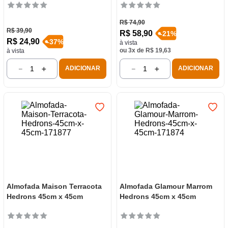
R$
74
,
90
R$
39
,
90
R$
58
,
90
-
21
%
R$
24
,
90
-
37
%
à vista
ou
3
x de
R$
19
,
63
à vista
－
＋
－
＋
ADICIONAR
ADICIONAR
Almofada Maison Terracota
Almofada Glamour Marrom
Hedrons 45cm x 45cm
Hedrons 45cm x 45cm