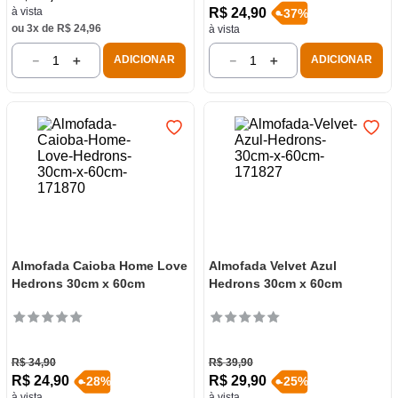
R$
24
,
90
à vista
-
37
%
ou
3
x de
R$
24
,
96
à vista
－
＋
－
＋
ADICIONAR
ADICIONAR
Almofada Caioba Home Love
Almofada Velvet Azul
Hedrons 30cm x 60cm
Hedrons 30cm x 60cm
R$
34
,
90
R$
39
,
90
R$
24
,
90
R$
29
,
90
-
28
%
-
25
%
à vista
à vista