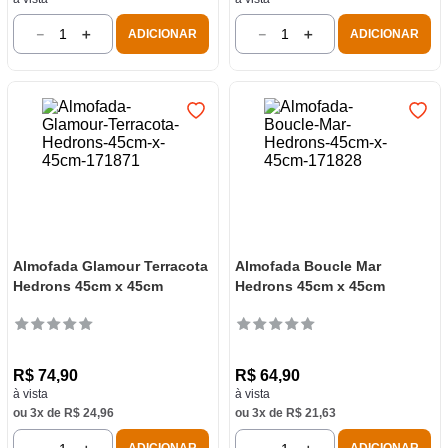
－
＋
－
＋
ADICIONAR
ADICIONAR
Almofada Glamour Terracota
Almofada Boucle Mar
Hedrons 45cm x 45cm
Hedrons 45cm x 45cm
R$
74
,
90
R$
64
,
90
à vista
à vista
ou
3
x de
R$
24
,
96
ou
3
x de
R$
21
,
63