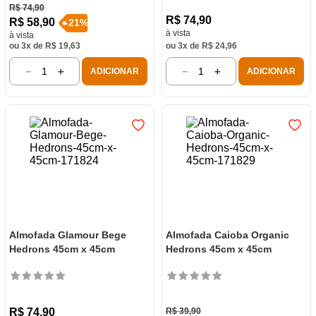
R$
74
,
90
R$
74
,
90
R$
58
,
90
-
21
%
à vista
à vista
ou
3
x de
R$
19
,
63
ou
3
x de
R$
24
,
96
－
＋
－
＋
ADICIONAR
ADICIONAR
Almofada Glamour Bege
Almofada Caioba Organic
Hedrons 45cm x 45cm
Hedrons 45cm x 45cm
R$
74
,
90
R$
39
,
90