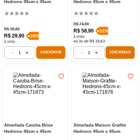
Hedrons 45cm x 45cm
Hedrons 45cm x 45cm
R$
74
,
90
R$
39
,
90
R$
58
,
90
-
21
%
R$
29
,
90
-
25
%
à vista
ou
3
x de
R$
19
,
63
à vista
－
＋
－
＋
ADICIONAR
ADICIONAR
Almofada Caioba Brise
Almofada Maison Grafite
Hedrons 45cm x 45cm
Hedrons 45cm x 45cm