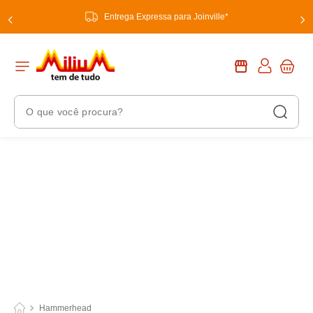
Entrega Expressa para Joinville*
O que você procura?
Termos Mais Buscados
1
º
chuveiro
2
º
tinta
3
º
torneira
4
º
garrafa térmica
5
º
banheiro
6
º
luminária
Hammerhead