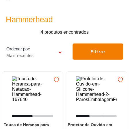
7
º
frigideira multiflon
8
º
panelas
Hammerhead
9
º
varal
4
produtos
10
º
caneca
Ordenar por
Filtrar
Mais recentes
Touca de Herança para
Protetor de Ouvido em