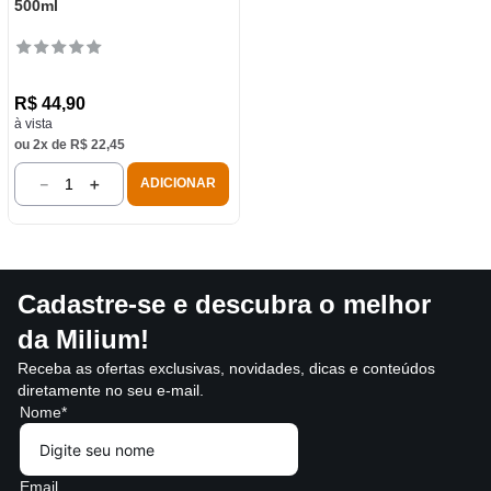
500ml
R$
44
,
90
à vista
ou
2
x de
R$
22
,
45
－
＋
ADICIONAR
Cadastre-se e descubra o melhor
da Milium!
Receba as ofertas exclusivas, novidades, dicas e conteúdos
diretamente no seu e-mail.
Nome*
Email