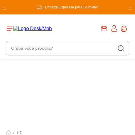
Entrega Expressa para Joinville*
O que você procura?
Termos Mais Buscados
1
º
chuveiro
2
º
tinta
3
º
torneira
4
º
garrafa térmica
5
º
banheiro
6
º
luminária
H7