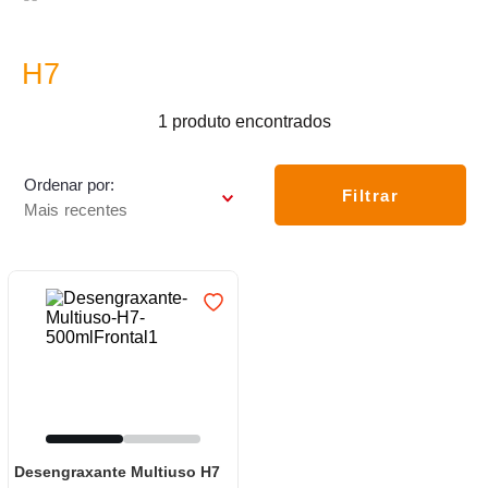
7
º
varal
8
º
panelas
H7
9
º
caneca
1
produto
10
º
frigideira multiflon
Ordenar por
Filtrar
Mais recentes
Desengraxante Multiuso H7