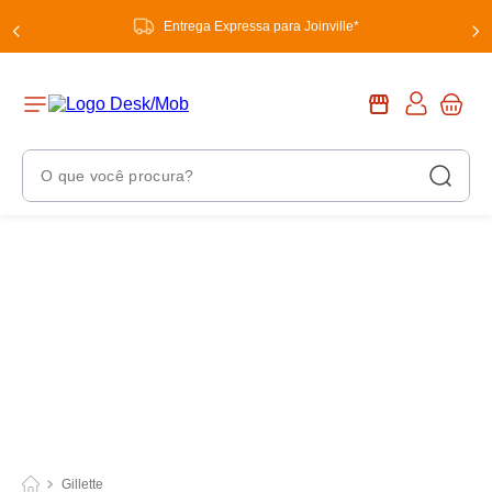
Entrega Expressa para Joinville*
O que você procura?
Termos Mais Buscados
1
º
chuveiro
2
º
tinta
3
º
torneira
4
º
garrafa térmica
5
º
banheiro
6
º
luminária
Gillette