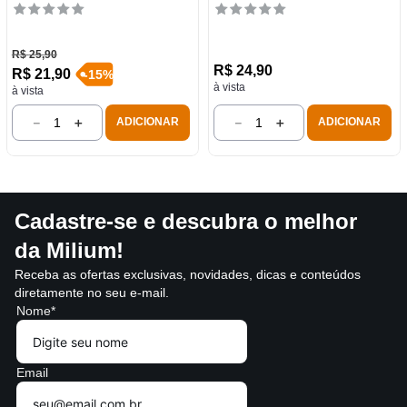
R$
25
,
90
R$
24
,
90
R$
21
,
90
-
15
%
à vista
à vista
－
＋
－
＋
ADICIONAR
ADICIONAR
Cadastre-se e descubra o melhor
da Milium!
Receba as ofertas exclusivas, novidades, dicas e conteúdos
diretamente no seu e-mail.
Nome*
Email