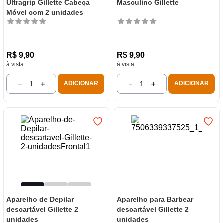
Ultragrip Gillette Cabeça
Masculino Gillette
Móvel com 2 unidades
R$
9
,
90
R$
9
,
90
à vista
à vista
－
＋
－
＋
ADICIONAR
ADICIONAR
Aparelho de Depilar
Aparelho para Barbear
descartável Gillette 2
descartável Gillette 2
unidades
unidades