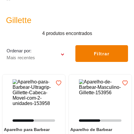
7
º
varal
8
º
panelas
Gillette
9
º
caneca
4
produtos
10
º
lâmpada
Ordenar por
Filtrar
Mais recentes
Aparelho para Barbear
Aparelho de Barbear