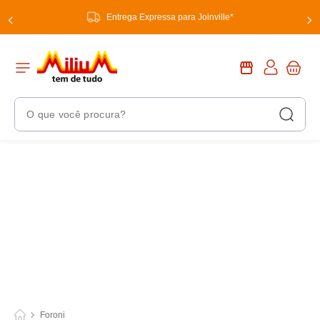
Entrega Expressa para Joinville*
O que você procura?
Termos Mais Buscados
1
º
chuveiro
2
º
tinta
3
º
torneira
4
º
garrafa térmica
5
º
banheiro
6
º
luminária
Foroni