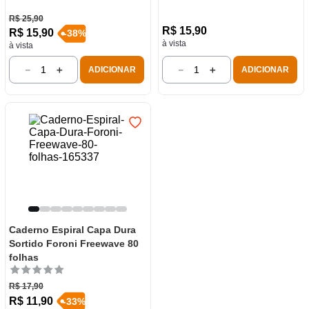
R$
25
,
90
R$
15
,
90
R$
15
,
90
-
38
%
à vista
à vista
－
＋
－
＋
ADICIONAR
ADICIONAR
Caderno Espiral Capa Dura
Sortido Foroni Freewave 80
folhas
R$
17
,
90
R$
11
,
90
-
33
%