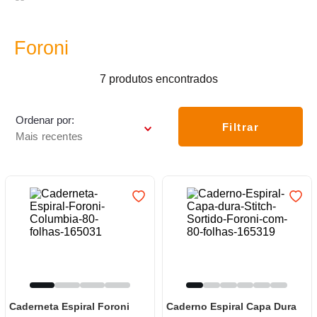
7
º
varal
8
º
panelas
Foroni
9
º
caneca
7
produtos
10
º
frigideira multiflon
Ordenar por
Filtrar
Mais recentes
Caderneta Espiral Foroni
Caderno Espiral Capa Dura