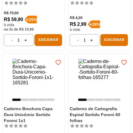
R$
79
,
90
R$
4
,
20
R$
59
,
90
-
25
%
R$
2
,
99
-
28
%
à vista
ou
3
x de
R$
19
,
96
à vista
－
＋
－
＋
ADICIONAR
ADICIONAR
Caderno Brochura Capa
Caderno de Cartografia
Dura Unicórnio Sortido
Espiral Sortido Foroni 60
Foroni 1x1
folhas