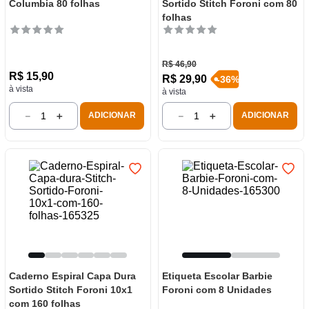
Columbia 80 folhas
Sortido Stitch Foroni com 80
folhas
R$
46
,
90
R$
15
,
90
R$
29
,
90
-
36
%
à vista
à vista
－
＋
－
＋
ADICIONAR
ADICIONAR
Caderno Espiral Capa Dura
Etiqueta Escolar Barbie
Sortido Stitch Foroni 10x1
Foroni com 8 Unidades
com 160 folhas