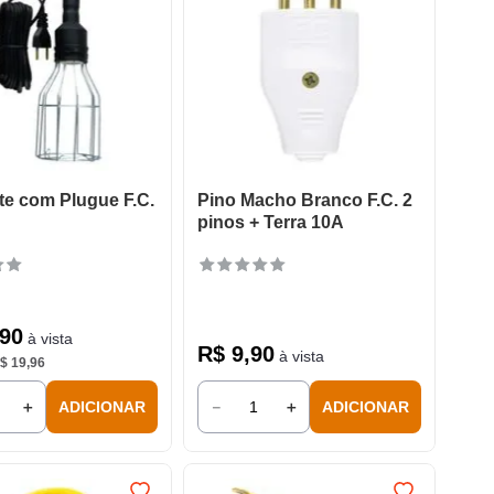
e com Plugue F.C.
Pino Macho Branco F.C. 2
pinos + Terra 10A
90
à vista
R$
9
,
90
à vista
$
19
,
96
＋
－
＋
ADICIONAR
ADICIONAR