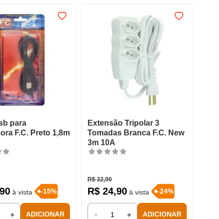
sb para
Extensão Tripolar 3
ora F.C. Preto 1,8m
Tomadas Branca F.C. New
3m 10A
R$
32
,
90
90
R$
24
,
90
-
15
%
-
24
%
à vista
à vista
＋
－
＋
ADICIONAR
ADICIONAR