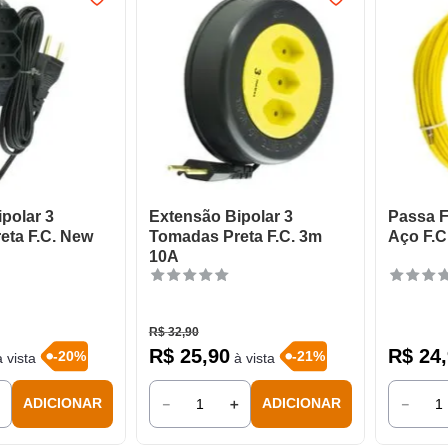
polar 3
Extensão Bipolar 3
Passa F
eta F.C. New
Tomadas Preta F.C. 3m
Aço F.C
10A
R$
32
,
90
R$
25
,
90
R$
24
,
-
20
%
-
21
%
 vista
à vista
＋
－
＋
－
ADICIONAR
ADICIONAR