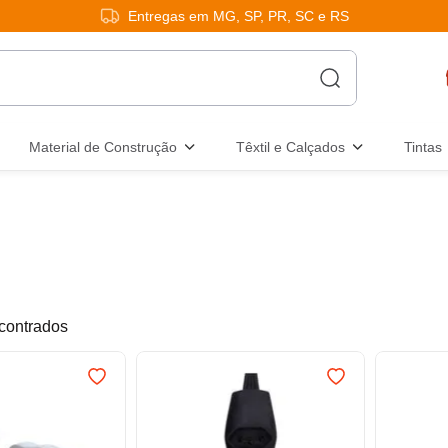
Entregas em MG, SP, PR, SC e RS
Material de Construção
Têxtil e Calçados
Tintas