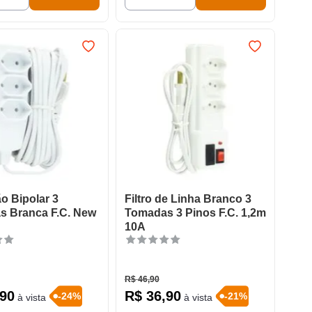
o Bipolar 3
Filtro de Linha Branco 3
s Branca F.C. New
Tomadas 3 Pinos F.C. 1,2m
10A
R$
46
,
90
90
R$
36
,
90
-
24
%
-
21
%
à vista
à vista