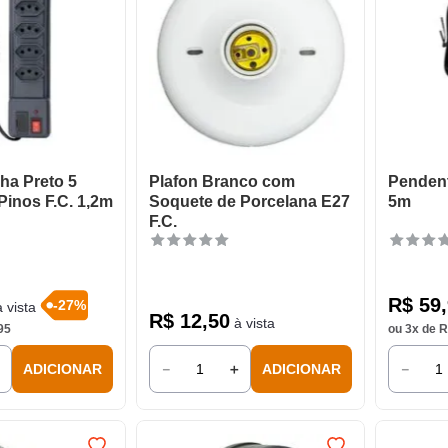
nha Preto 5
Plafon Branco com
Pendent
inos F.C. 1,2m
Soquete de Porcelana E27
5m
F.C.
R$
59
,
-
27
%
 vista
R$
12
,
50
à vista
95
ou
3
x de
R
＋
－
＋
－
ADICIONAR
ADICIONAR