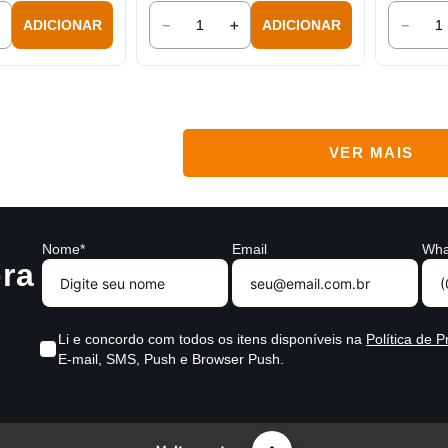
＋
－
＋
－
ADICIONAR
ADICIONAR
Nome*
Email
Wha
ra
Li e concordo com todos os itens disponíveis na
Política de P
E-mail, SMS, Push e Browser Push.