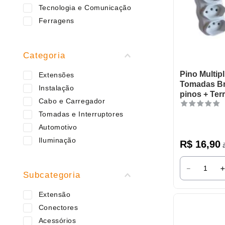
9
º
caneca
Tecnologia e Comunicação
10
º
frigideira multiflon
Ferragens
Categoria
Pino Multipl
Extensões
Tomadas Br
Instalação
pinos + Ter
Cabo e Carregador
Tomadas e Interruptores
Automotivo
Iluminação
R$
16
,
90
à
－
Subcategoria
Extensão
Conectores
Acessórios