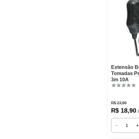
Extensão Bi
Tomadas Pr
3m 10A
R$
23
,
90
R$
18
,
90
à
－