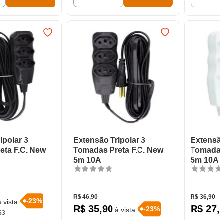
ipolar 3
Extensão Tripolar 3
Extensã
eta F.C. New
Tomadas Preta F.C. New
Tomada
5m 10A
5m 10A
R$
46
,
90
R$
36
,
90
-
23
%
 vista
R$
35
,
90
R$
27
,
-
23
%
à vista
63