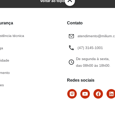
Voltar ao topo
gurança
Contato
stência técnica
atendimento@milium.c
(47) 3145-1001
ga
De segunda à sexta,
cidade
das 08h00 às 18h00.
mento
Redes sociais
tes