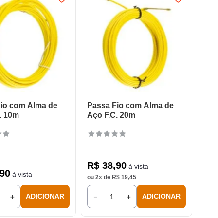
io com Alma de
Passa Fio com Alma de
. 10m
Aço F.C. 20m
R$
38
,
90
à vista
90
à vista
ou
2
x de
R$
19
,
45
＋
－
＋
ADICIONAR
ADICIONAR