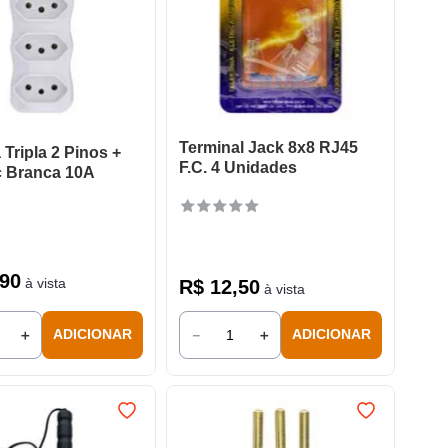
Terminal Jack 8x8 RJ45
Tripla 2 Pinos +
F.C. 4 Unidades
c Branca 10A
90
à vista
R$
12
,
50
à vista
＋
－
＋
ADICIONAR
ADICIONAR