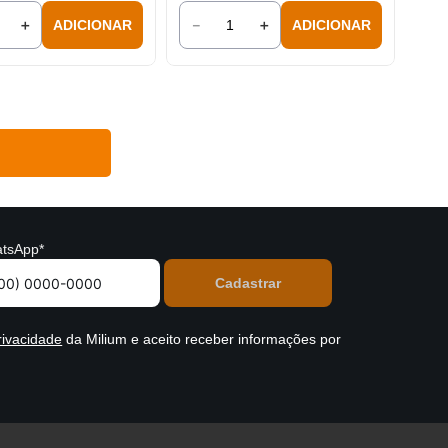
＋
－
＋
ADICIONAR
ADICIONAR
tsApp*
rivacidade
da Milium e aceito receber informações por