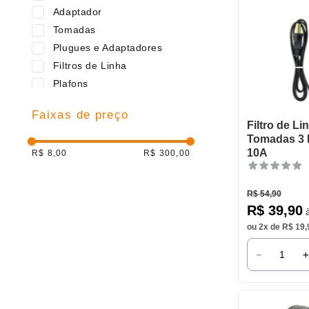
Adaptador
Tomadas
Plugues e Adaptadores
Filtros de Linha
Plafons
Cabo RCA e P2
Faixas de preço
Cabo de Telefone
Filtro de Li
Tomadas 3 P
10A
R$ 8,00
R$ 300,00
R$
54
,
90
R$
39
,
90
à
ou
2
x de
R$
19
,
－