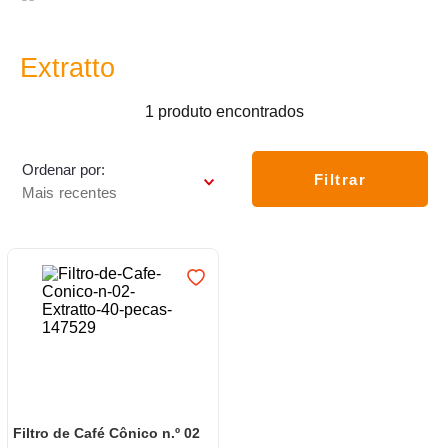
7
º
varal
8
º
panelas
Extratto
9
º
caneca
1
produto
10
º
lâmpada
Ordenar por
Filtrar
Mais recentes
Filtro de Café Cônico n.º 02