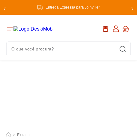
Entrega Expressa para Joinville*
O que você procura?
Termos Mais Buscados
1
º
chuveiro
2
º
tinta
3
º
torneira
4
º
garrafa térmica
5
º
banheiro
6
º
luminária
Extratto