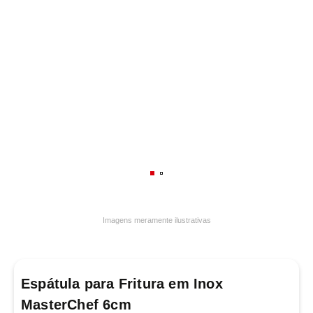
7
º
frigideira multiflon
8
º
panelas
9
º
varal
10
º
caneca
Imagens meramente ilustrativas
Espátula para Fritura em Inox
MasterChef 6cm