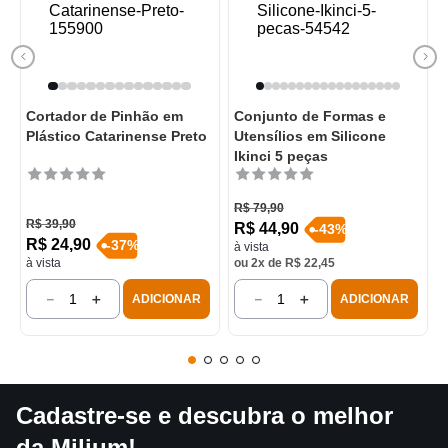
Cortador de Pinhão em
Conjunto de Formas e
Plástico Catarinense Preto
Utensílios em Silicone
Ikinci 5 peças
R$
79
,
90
R$
39
,
90
R$
44
,
90
-
43
%
R$
24
,
90
-
37
%
à vista
à vista
ou
2
x de
R$
22
,
45
－
＋
－
＋
ADICIONAR
ADICIONAR
Cadastre-se e descubra o melhor
da Milium!