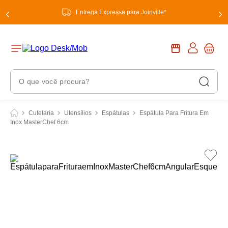
Entrega Expressa para Joinville*
O que você procura?
Termos Mais Buscados
Cutelaria
Utensílios
Espátulas
Espátula Para Fritura Em
Inox MasterChef 6cm
1
º
chuveiro
2
º
tinta
3
º
torneira
4
º
garrafa térmica
5
º
banheiro
6
º
luminária