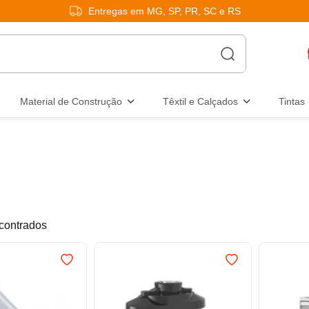
Entregas em MG, SP, PR, SC e RS
Material de Construção
Têxtil e Calçados
Tintas