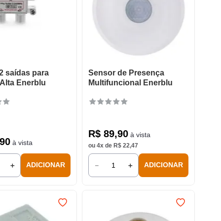
 2 saídas para
Sensor de Presença
Alta Enerblu
Multifuncional Enerblu
R$
89
,
90
à vista
90
à vista
ou
4
x de
R$
22
,
47
＋
－
＋
ADICIONAR
ADICIONAR