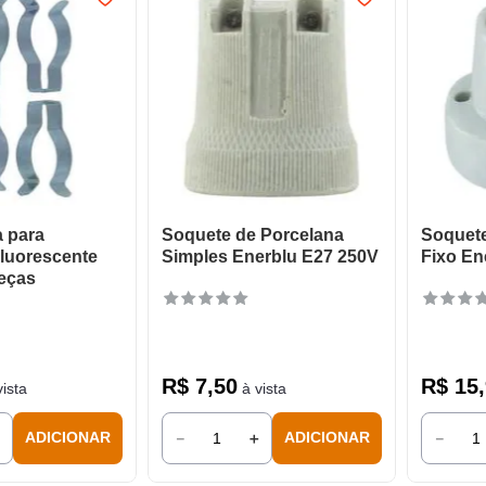
 para
Soquete de Porcelana
Soquete
luorescente
Simples Enerblu E27 250V
Fixo En
eças
R$
7
,
50
R$
15
,
ista
à vista
＋
－
＋
－
ADICIONAR
ADICIONAR