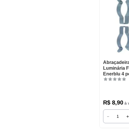
Abraçadeira
Luminária F
Enerblu 4 p
R$
8
,
90
à v
－