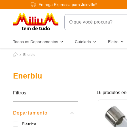
Entrega Expressa para Joinville*
O que você procura?
Termos Mais Buscados
Todos os Departamentos
Cutelaria
Eletro
1
º
chuveiro
Enerblu
2
º
tinta
3
º
torneira
Enerblu
4
º
frigideira multiflon
5
º
garrafa térmica
Filtros
16
produtos
6
º
banheiro
7
º
luminária
Departamento
8
º
panelas
Elétrica