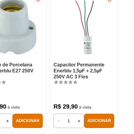
 de Porcelana
Capacitor Permanente
erblu E27 250V
Enerblu 1,5µF + 2,5µF
250V AC 3 Fios
90
R$
29
,
90
à vista
à vista
＋
－
＋
ADICIONAR
ADICIONAR