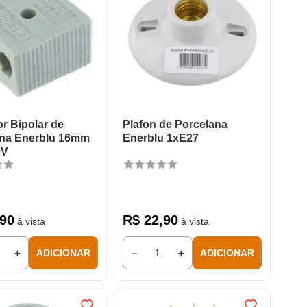
r Bipolar de
Plafon de Porcelana
ana Enerblu 16mm
Enerblu 1xE27
0V
90
R$
22
,
90
à vista
à vista
＋
－
＋
ADICIONAR
ADICIONAR