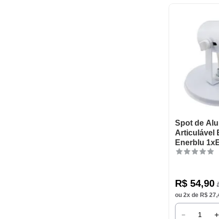
Spot de Alu
Articulável
Enerblu 1x
R$
54
,
90
à
ou
2
x de
R$
27
,
－