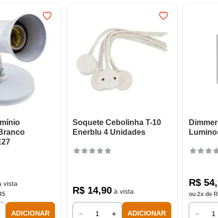
mínio
Soquete Cebolinha T-10
Dimmer 
 Branco
Enerblu 4 Unidades
Lumino
E27
R$
54
,
 vista
R$
14
,
90
à vista
45
ou
2
x de
R
＋
－
＋
－
ADICIONAR
ADICIONAR