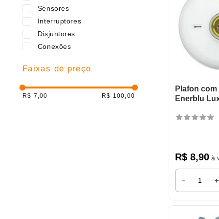
Sensores
Interruptores
Disjuntores
Conexões
Capacitor
Faixas de preço
Plafon com
R$ 7,00
R$ 100,00
Enerblu Lu
R$
8
,
90
à v
－