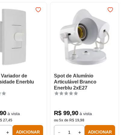
Variador de
Spot de Alumínio
sidade Enerblu
Articulável Branco
Enerblu 2xE27
90
R$
99
,
90
à vista
à vista
$
27
,
45
ou
5
x de
R$
19
,
98
＋
－
＋
ADICIONAR
ADICIONAR