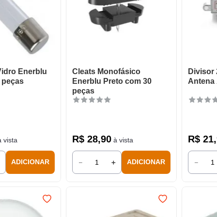
Vidro Enerblu
Cleats Monofásico
Divisor
 peças
Enerblu Preto com 30
Antena 
peças
R$
28
,
90
R$
21
,
 vista
à vista
＋
－
＋
－
ADICIONAR
ADICIONAR