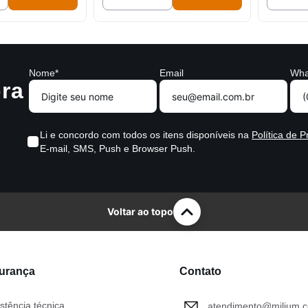
Nome*
Email
Wha
ra
Li e concordo com todos os itens disponíveis na
Política de P
E-mail, SMS, Push e Browser Push.
Voltar ao topo
gurança
Contato
stência técnica
atendimento@milium.c