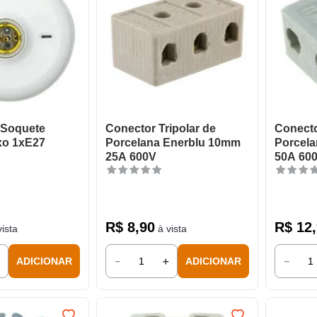
 Soquete
Conector Tripolar de
Conecto
xo 1xE27
Porcelana Enerblu 10mm
Porcel
25A 600V
50A 60
R$
8
,
90
R$
12
,
ista
à vista
＋
－
＋
－
ADICIONAR
ADICIONAR