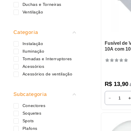
9
º
varal
Duchas e Torneiras
10
º
caneca
Ventilação
Categoria
Fusível de 
Instalação
10A com 10
Iluminação
Tomadas e Interruptores
Acessórios
Acessórios de ventilação
R$
13
,
90
à
Subcategoria
－
Conectores
Soquetes
Spots
Plafons