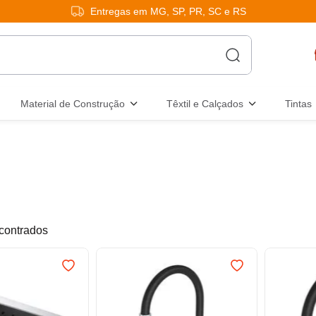
Entregas em MG, SP, PR, SC e RS
Material de Construção
Têxtil e Calçados
Tintas