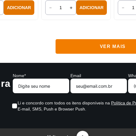
＋
－
＋
－
ADICIONAR
ADICIONAR
Nome*
Email
Wha
ra
Li e concordo com todos os itens disponíveis na
Política de P
E-mail, SMS, Push e Browser Push.