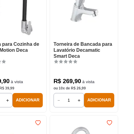
a para Cozinha de
Torneira de Bancada para
Motion Deca
Lavatório Decamatic
Smart Deca
9
,
90
R$
269
,
90
à vista
à vista
R$
39
,
99
ou
10
x de
R$
26
,
99
＋
－
＋
ADICIONAR
ADICIONAR