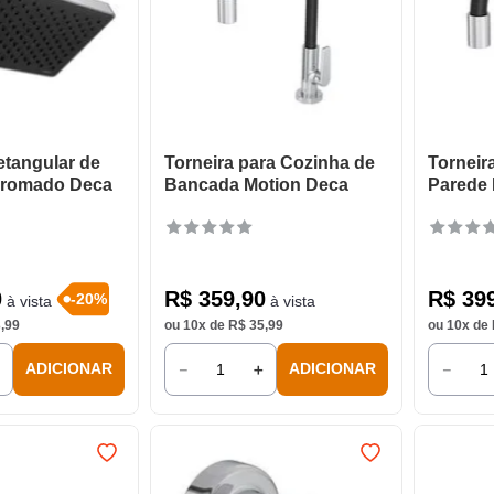
etangular de
Torneira para Cozinha de
Torneir
Cromado Deca
Bancada Motion Deca
Parede 
0
R$
359
,
90
R$
39
-
20
%
à vista
à vista
3
,
99
ou
10
x de
R$
35
,
99
ou
10
x de
＋
－
＋
－
ADICIONAR
ADICIONAR