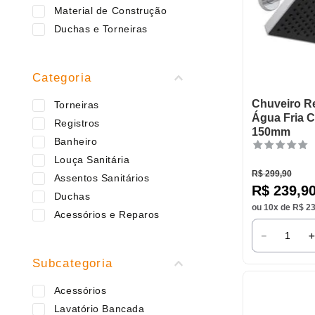
9
º
varal
Material de Construção
10
º
caneca
Duchas e Torneiras
Categoria
Chuveiro R
Torneiras
Água Fria 
Registros
150mm
Banheiro
Louça Sanitária
R$
299
,
90
Assentos Sanitários
R$
239
,
9
Duchas
ou
10
x de
R$
2
Acessórios e Reparos
－
Subcategoria
Acessórios
Lavatório Bancada