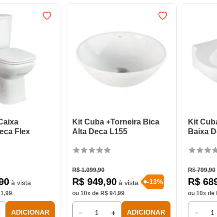
 Caixa
Kit Cuba +Torneira Bica
Kit Cub
eca Flex
Alta Deca L155
Baixa D
R$
1
.
099
,
90
R$
799
,
90
90
R$
949
,
90
R$
68
-
13
%
à vista
à vista
41
,
99
ou
10
x de
R$
94
,
99
ou
10
x de
＋
－
＋
－
ADICIONAR
ADICIONAR