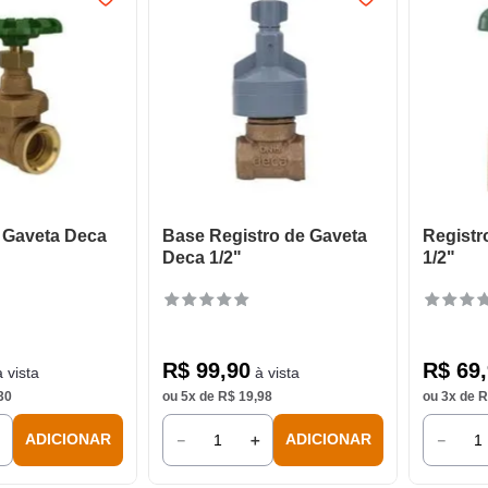
 Gaveta Deca
Base Registro de Gaveta
Registr
Deca 1/2"
1/2"
R$
99
,
90
R$
69
,
 vista
à vista
30
ou
5
x de
R$
19
,
98
ou
3
x de
R
＋
－
＋
－
ADICIONAR
ADICIONAR