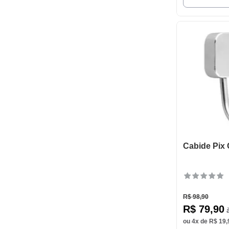
Cabide Pix
R$
98
,
90
R$
79
,
90
à
ou
4
x de
R$
19
,