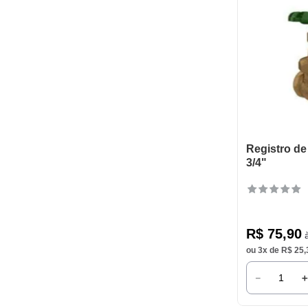
Registro de
3/4"
R$
75
,
90
à
ou
3
x de
R$
25
,
－