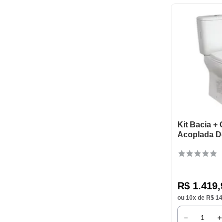
Kit Bacia +
Acoplada D
R$
1
.
419
,
ou
10
x de
R$
1
－