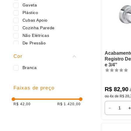
Gaveta
Plástico
Cubas Apoio
Cozinha Parede
Não Elétricas
De Pressão
Cozinha Bancada
Acabamento
Cor
Bacia Sanitária
Registro De
e 3/4''
Acessórios de Registros
Branca
Reparos
Faixas de preço
R$
82
,
90
à
ou
4
x de
R$
20
,
R$ 42,00
R$ 1.420,00
－