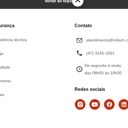
Voltar ao topo
gurança
Contato
stência técnica
atendimento@milium.c
(47) 3145-1001
ga
De segunda à sexta,
cidade
das 08h00 às 18h00.
mento
Redes sociais
tes