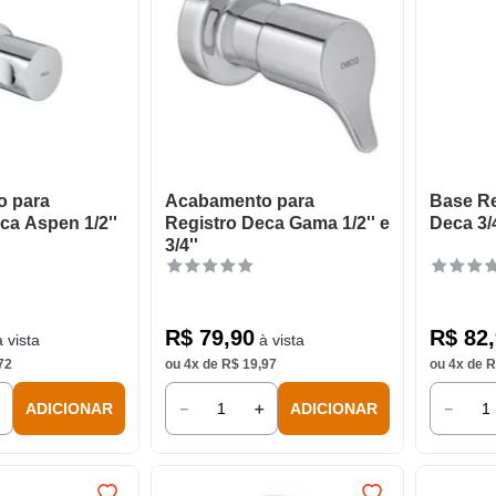
 para
Acabamento para
Base Re
ca Aspen 1/2''
Registro Deca Gama 1/2'' e
Deca 3/
3/4''
R$
79
,
90
R$
82
,
 vista
à vista
72
ou
4
x de
R$
19
,
97
ou
4
x de
R
＋
－
＋
－
ADICIONAR
ADICIONAR