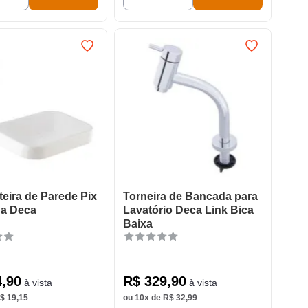
eira de Parede Pix
Torneira de Bancada para
a Deca
Lavatório Deca Link Bica
Baixa
4
,
90
R$
329
,
90
à vista
à vista
$
19
,
15
ou
10
x de
R$
32
,
99