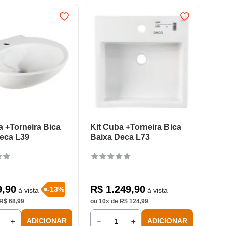
a +Torneira Bica
Kit Cuba +Torneira Bica
eca L39
Baixa Deca L73
9
,
90
R$
1
.
249
,
90
-
13
%
à vista
à vista
R$
68
,
99
ou
10
x de
R$
124
,
99
＋
－
＋
ADICIONAR
ADICIONAR