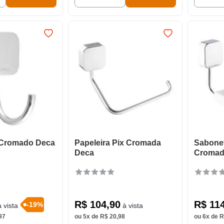
 Cromado Deca
Papeleira Pix Cromada
Sabonet
Deca
Cromad
R$
104
,
90
R$
11
-
19
%
 vista
à vista
97
ou
5
x de
R$
20
,
98
ou
6
x de
R