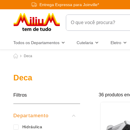
Entrega Expressa para Joinville*
O que você procura?
Termos Mais Buscados
Todos os Departamentos
Cutelaria
Eletro
1
º
chuveiro
Deca
2
º
tinta
3
º
torneira
Deca
4
º
frigideira multiflon
5
º
garrafa térmica
Filtros
36
produtos
6
º
banheiro
7
º
luminária
Departamento
8
º
panelas
Hidráulica