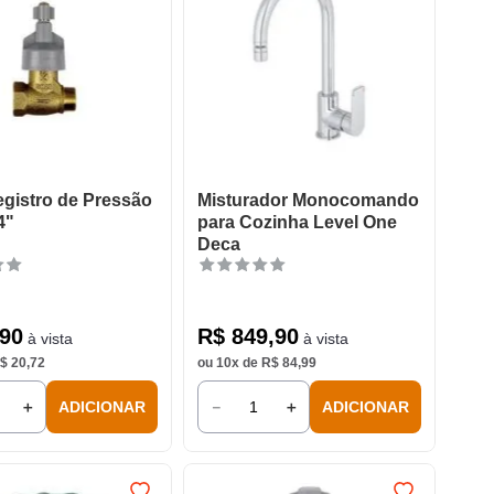
gistro de Pressão
Misturador Monocomando
4"
para Cozinha Level One
Deca
90
R$
849
,
90
à vista
à vista
$
20
,
72
ou
10
x de
R$
84
,
99
＋
－
＋
ADICIONAR
ADICIONAR