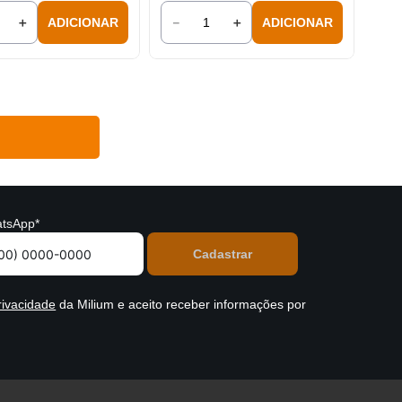
＋
－
＋
ADICIONAR
ADICIONAR
tsApp*
rivacidade
da Milium e aceito receber informações por