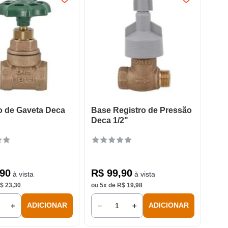
o de Gaveta Deca
Base Registro de Pressão
Deca 1/2"
90
R$
99
,
90
à vista
à vista
$
23
,
30
ou
5
x de
R$
19
,
98
＋
－
＋
ADICIONAR
ADICIONAR