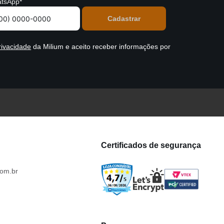
tsApp*
rivacidade
da Milium e aceito receber informações por
Certificados de segurança
om.br