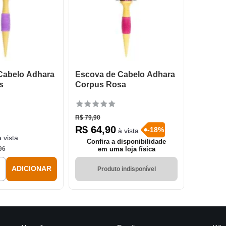
Cabelo Adhara
Escova de Cabelo Adhara
s
Corpus Rosa
R$
79
,
90
R$
64
,
90
-
18
%
à vista
 vista
Confira a disponibilidade
96
em uma loja física
＋
ADICIONAR
Produto indisponível