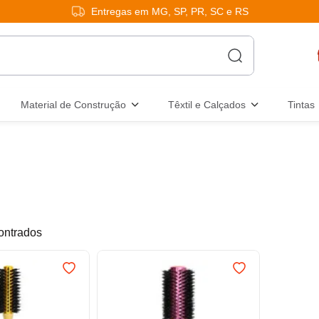
Entregas em MG, SP, PR, SC e RS
Material de Construção
Têxtil e Calçados
Tintas