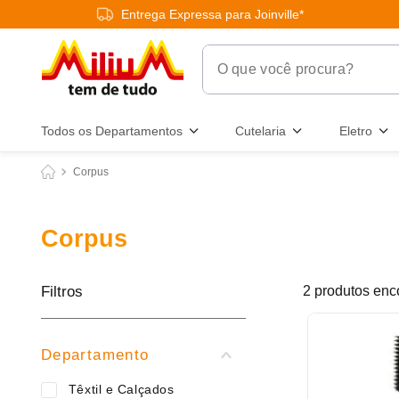
Entrega Expressa para Joinville*
O que você procura?
Termos Mais Buscados
Todos os Departamentos
Cutelaria
Eletro
1
º
chuveiro
Corpus
2
º
tinta
3
º
torneira
Corpus
4
º
garrafa térmica
5
º
banheiro
Filtros
2
produtos
6
º
luminária
7
º
frigideira multiflon
Departamento
8
º
panelas
Têxtil e Calçados