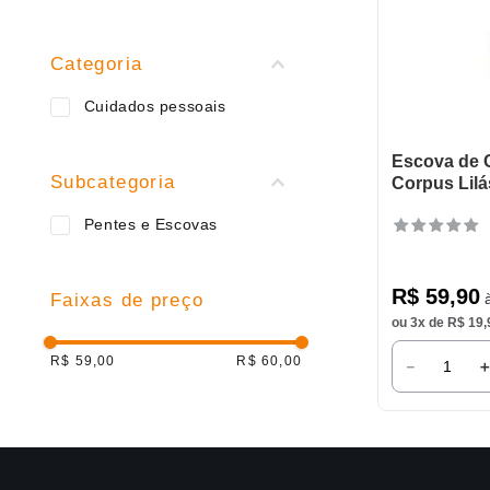
9
º
varal
10
º
caneca
Categoria
Cuidados pessoais
Escova de 
Subcategoria
Corpus Lilá
Pentes e Escovas
R$
59
,
90
à
Faixas de preço
ou
3
x de
R$
19
,
R$ 59,00
R$ 60,00
－