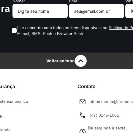
Nome*
Email
Wha
ra
Li e concordo com todos os itens disponíveis na
Política de P
E-mail, SMS, Push e Browser Push.
Voltar ao topo
gurança
Contato
stência técnica
atendimento@milium.c
(47) 3145-1001
ga
De segunda à sexta,
cidade