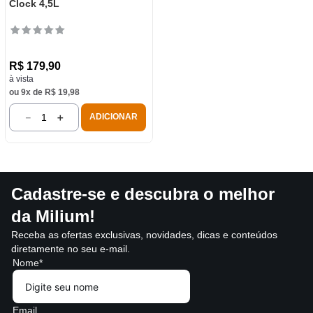
Clock 4,5L
R$
179
,
90
à vista
ou
9
x de
R$
19
,
98
－
＋
ADICIONAR
Cadastre-se e descubra o melhor
da Milium!
Receba as ofertas exclusivas, novidades, dicas e conteúdos
diretamente no seu e-mail.
Nome*
Email