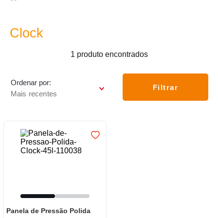
7
º
varal
8
º
panelas
Clock
9
º
caneca
1
produto
10
º
frigideira multiflon
Ordenar por
Filtrar
Mais recentes
Panela de Pressão Polida