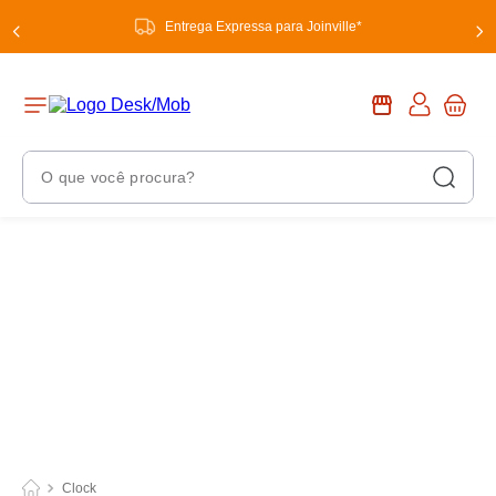
Entrega Expressa para Joinville*
O que você procura?
Termos Mais Buscados
1
º
chuveiro
2
º
tinta
3
º
torneira
4
º
garrafa térmica
5
º
banheiro
6
º
luminária
Clock