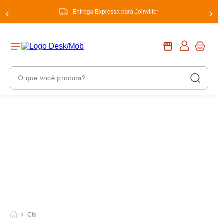
Entrega Expressa para Joinville*
O que você procura?
Termos Mais Buscados
1
º
chuveiro
2
º
tinta
3
º
torneira
4
º
garrafa térmica
5
º
banheiro
6
º
luminária
Cis