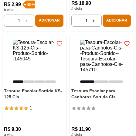
R$
18
,
90
R$
2
,
99
-
45
%
à vista
à vista
－
＋
－
＋
ADICIONAR
ADICIONAR
Tesoura Escolar Sortida KS-
Tesoura Escolar para
125 Cis
Canhotos Sortida Cis
1
R$
9
,
30
R$
11
,
90
à vista
à vista