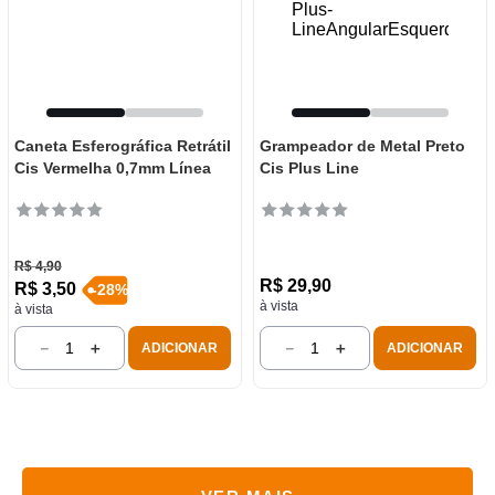
Caneta Esferográfica Retrátil
Grampeador de Metal Preto
Cis Vermelha 0,7mm Línea
Cis Plus Line
R$
4
,
90
R$
29
,
90
R$
3
,
50
-
28
%
à vista
à vista
－
＋
－
＋
ADICIONAR
ADICIONAR