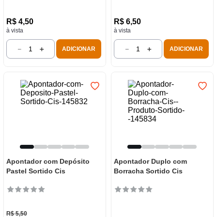
R$
4
,
50
R$
6
,
50
à vista
à vista
－
＋
－
＋
ADICIONAR
ADICIONAR
Apontador com Depósito
Apontador Duplo com
Pastel Sortido Cis
Borracha Sortido Cis
R$
5
,
50