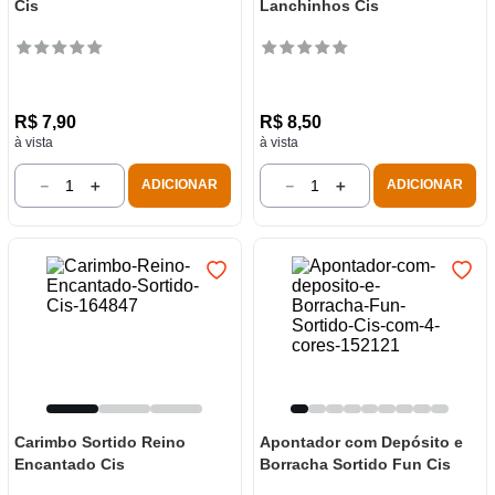
Cis
Lanchinhos Cis
R$
7
,
90
R$
8
,
50
à vista
à vista
－
＋
－
＋
ADICIONAR
ADICIONAR
Carimbo Sortido Reino
Apontador com Depósito e
Encantado Cis
Borracha Sortido Fun Cis