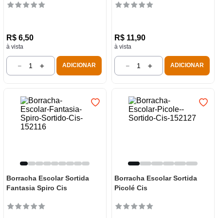
R$
6
,
50
R$
11
,
90
à vista
à vista
－
＋
－
＋
ADICIONAR
ADICIONAR
Borracha Escolar Sortida
Borracha Escolar Sortida
Fantasia Spiro Cis
Picolé Cis