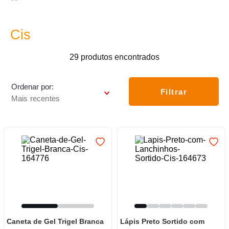
7
º
frigideira multiflon
8
º
panelas
Cis
9
º
varal
29
produtos
10
º
caneca
Ordenar por
Filtrar
Mais recentes
Caneta de Gel Trigel Branca
Lápis Preto Sortido com