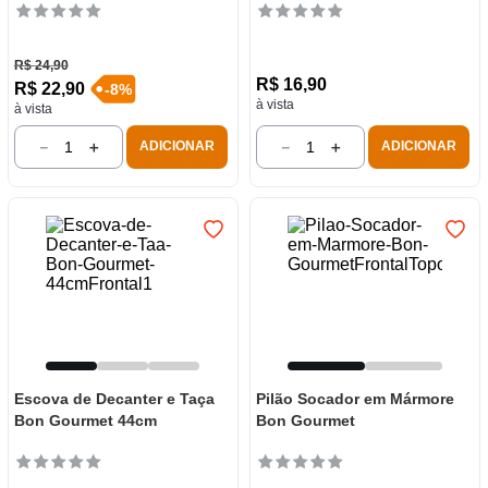
R$
24
,
90
R$
16
,
90
R$
22
,
90
-
8
%
à vista
à vista
－
＋
－
＋
ADICIONAR
ADICIONAR
Escova de Decanter e Taça
Pilão Socador em Mármore
Bon Gourmet 44cm
Bon Gourmet