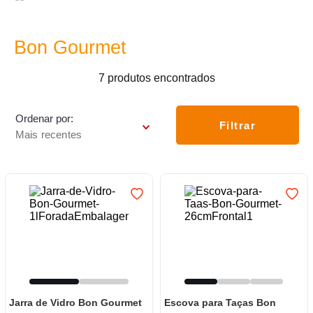
7
º
frigideira multiflon
8
º
panelas
Bon Gourmet
9
º
varal
7
produtos
10
º
caneca
Ordenar por
Filtrar
Mais recentes
Jarra de Vidro Bon Gourmet
Escova para Taças Bon