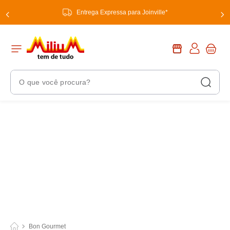
Entrega Expressa para Joinville*
O que você procura?
Termos Mais Buscados
1
º
chuveiro
2
º
tinta
3
º
torneira
4
º
garrafa térmica
5
º
banheiro
6
º
luminária
Bon Gourmet