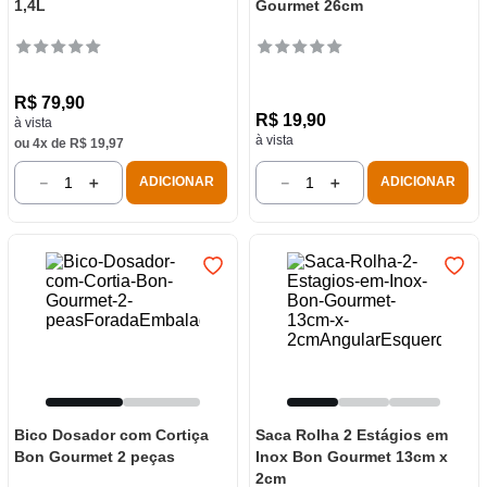
1,4L
Gourmet 26cm
R$
79
,
90
R$
19
,
90
à vista
à vista
ou
4
x de
R$
19
,
97
－
＋
－
＋
ADICIONAR
ADICIONAR
Bico Dosador com Cortiça
Saca Rolha 2 Estágios em
Bon Gourmet 2 peças
Inox Bon Gourmet 13cm x
2cm