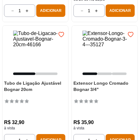
－
＋
－
＋
ADICIONAR
ADICIONAR
Tubo de Ligação Ajustável
Extensor Longo Cromado
Bognar 20cm
Bognar 3/4"
R$
32
,
90
R$
35
,
90
à vista
à vista