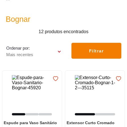
7
º
frigideira multiflon
8
º
panelas
Bognar
9
º
varal
12
produtos
10
º
caneca
Ordenar por
Filtrar
Mais recentes
Espude para Vaso Sanitário
Extensor Curto Cromado