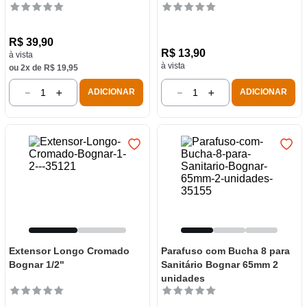
R$
39
,
90
R$
13
,
90
à vista
à vista
ou
2
x de
R$
19
,
95
－
＋
－
＋
ADICIONAR
ADICIONAR
Extensor Longo Cromado
Parafuso com Bucha 8 para
Bognar 1/2"
Sanitário Bognar 65mm 2
unidades