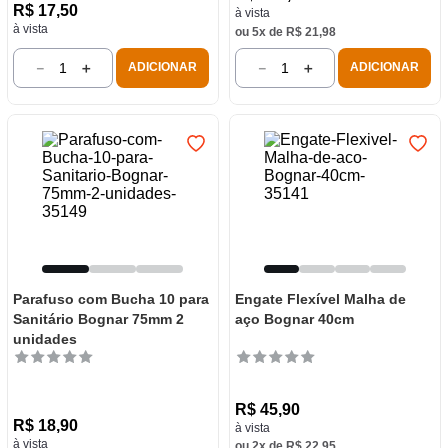
R$
17
,
50
à vista
à vista
ou
5
x de
R$
21
,
98
－
＋
－
＋
ADICIONAR
ADICIONAR
Parafuso com Bucha 10 para
Engate Flexível Malha de
Sanitário Bognar 75mm 2
aço Bognar 40cm
unidades
R$
45
,
90
R$
18
,
90
à vista
à vista
ou
2
x de
R$
22
,
95