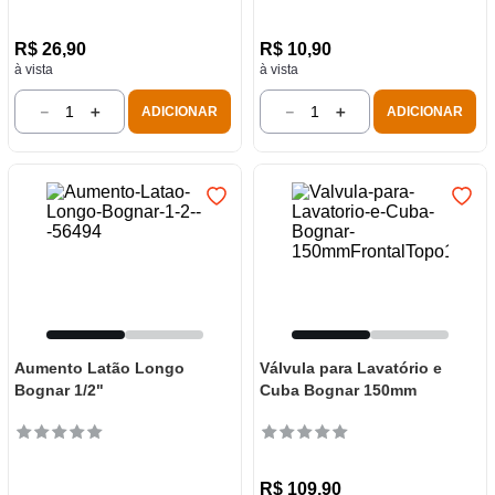
R$
26
,
90
R$
10
,
90
à vista
à vista
－
＋
－
＋
ADICIONAR
ADICIONAR
Aumento Latão Longo
Válvula para Lavatório e
Bognar 1/2"
Cuba Bognar 150mm
R$
109
,
90