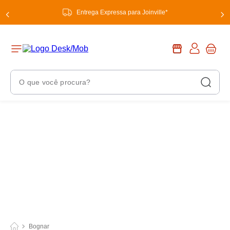
Entrega Expressa para Joinville*
O que você procura?
Termos Mais Buscados
1
º
chuveiro
2
º
tinta
3
º
torneira
4
º
garrafa térmica
5
º
banheiro
6
º
luminária
Bognar