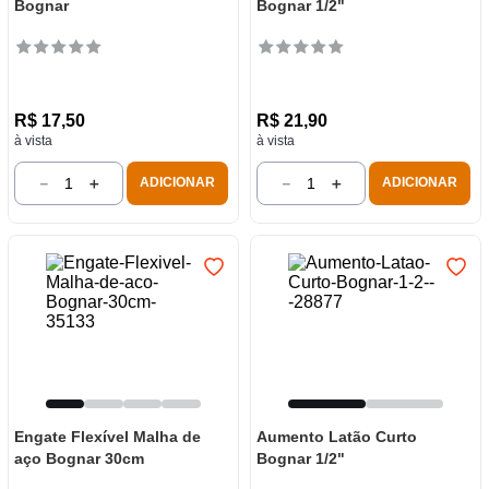
Bognar
Bognar 1/2"
R$
17
,
50
R$
21
,
90
à vista
à vista
－
＋
－
＋
ADICIONAR
ADICIONAR
Engate Flexível Malha de
Aumento Latão Curto
aço Bognar 30cm
Bognar 1/2"