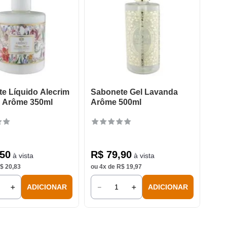
e Líquido Alecrim
Sabonete Gel Lavanda
s Arôme 350ml
Arôme 500ml
50
R$
79
,
90
à vista
à vista
$
20
,
83
ou
4
x de
R$
19
,
97
＋
－
＋
ADICIONAR
ADICIONAR