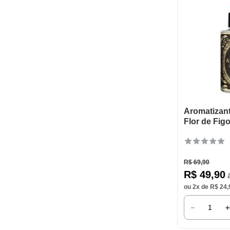
Aromatizan
Flor de Fig
R$
69
,
90
R$
49
,
90
à
ou
2
x de
R$
24
,
－