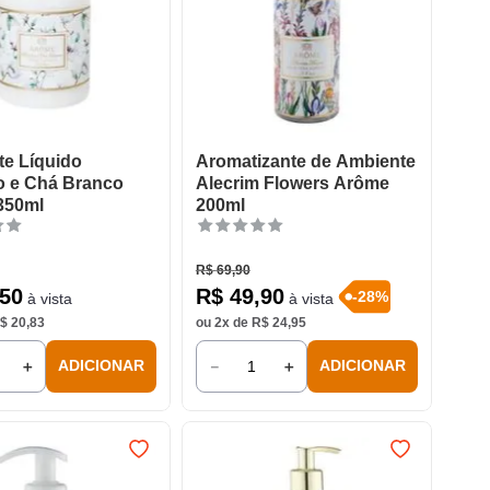
e Líquido
Aromatizante de Ambiente
 e Chá Branco
Alecrim Flowers Arôme
350ml
200ml
R$
69
,
90
50
R$
49
,
90
-
28
%
à vista
à vista
$
20
,
83
ou
2
x de
R$
24
,
95
＋
－
＋
ADICIONAR
ADICIONAR