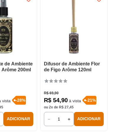
te de Ambiente
Difusor de Ambiente Flor
o Arôme 200ml
de Figo Arôme 120ml
R$
69
,
90
R$
54
,
90
-
28
%
-
21
%
 vista
à vista
95
ou
2
x de
R$
27
,
45
＋
－
＋
ADICIONAR
ADICIONAR