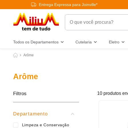
Entrega Expressa para Joinville*
O que você procura?
Termos Mais Buscados
Todos os Departamentos
Cutelaria
Eletro
1
º
chuveiro
Arôme
2
º
tinta
3
º
torneira
Arôme
4
º
garrafa térmica
5
º
banheiro
Filtros
10
produtos
6
º
luminária
7
º
varal
Departamento
8
º
panelas
Limpeza e Conservação