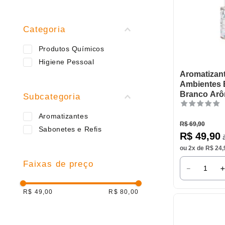
9
º
caneca
10
º
frigideira multiflon
Categoria
Produtos Químicos
Higiene Pessoal
Aromatizan
Ambientes
Branco Arô
Subcategoria
Aromatizantes
R$
69
,
90
Sabonetes e Refis
R$
49
,
90
à
ou
2
x de
R$
24
,
Faixas de preço
－
R$ 49,00
R$ 80,00