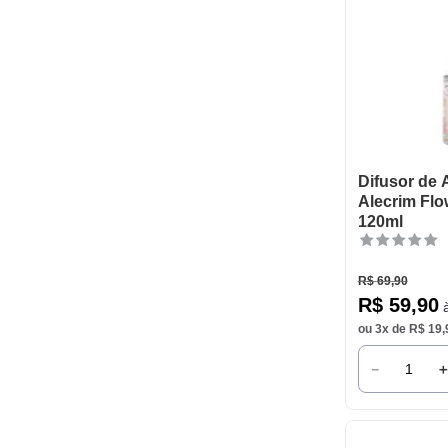
Difusor de
Alecrim Fl
120ml
R$
69
,
90
R$
59
,
90
à
ou
3
x de
R$
19
,
－