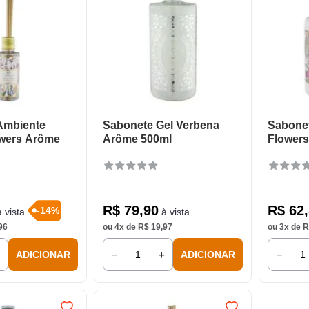
 Ambiente
Sabonete Gel Verbena
Sabonet
owers Arôme
Arôme 500ml
Flower
R$
79
,
90
R$
62
,
-
14
%
 vista
à vista
96
ou
4
x de
R$
19
,
97
ou
3
x de
R
＋
－
＋
－
ADICIONAR
ADICIONAR