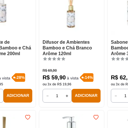
te de
Difusor de Ambientes
Sabonet
 Bamboo e Chá
Bamboo e Chá Branco
Bamboo
me 200ml
Arôme 120ml
Arôme 
R$
69
,
90
R$
59
,
90
R$
62
,
-
28
%
-
14
%
 vista
à vista
95
ou
3
x de
R$
19
,
96
ou
3
x de
R
＋
－
＋
－
ADICIONAR
ADICIONAR