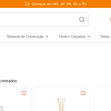
Entregas em MG, SP, PR, SC e RS
Material de Construção
Têxtil e Calçados
Tintas