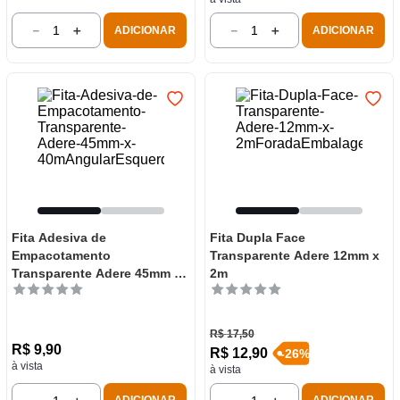
－
＋
－
＋
ADICIONAR
ADICIONAR
Fita Adesiva de
Fita Dupla Face
Empacotamento
Transparente Adere 12mm x
Transparente Adere 45mm x
2m
40m
R$
17
,
50
R$
9
,
90
R$
12
,
90
-
26
%
à vista
à vista