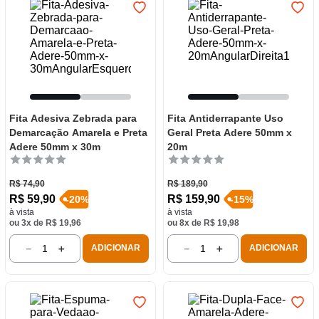
Fita Adesiva Zebrada para
Fita Antiderrapante Uso
Demarcação Amarela e Preta
Geral Preta Adere 50mm x
Adere 50mm x 30m
20m
R$
74
,
90
R$
189
,
90
R$
59
,
90
R$
159
,
90
-
20
%
-
15
%
à vista
à vista
ou
3
x de
R$
19
,
96
ou
8
x de
R$
19
,
98
－
＋
－
＋
ADICIONAR
ADICIONAR