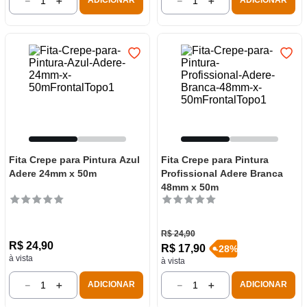
－
＋
－
＋
ADICIONAR
ADICIONAR
Fita Crepe para Pintura Azul
Fita Crepe para Pintura
Adere 24mm x 50m
Profissional Adere Branca
48mm x 50m
R$
24
,
90
R$
24
,
90
R$
17
,
90
-
28
%
à vista
à vista
－
＋
－
＋
ADICIONAR
ADICIONAR