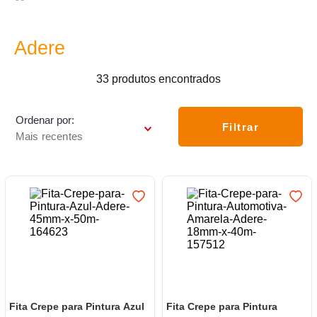
7
º
frigideira multiflon
8
º
panelas
Adere
9
º
varal
33
produtos
10
º
caneca
Ordenar por
Filtrar
Mais recentes
Fita Crepe para Pintura Azul
Fita Crepe para Pintura