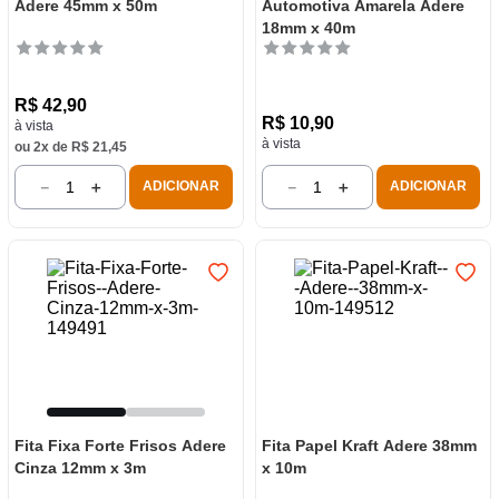
Adere 45mm x 50m
Automotiva Amarela Adere
18mm x 40m
R$
42
,
90
R$
10
,
90
à vista
à vista
ou
2
x de
R$
21
,
45
－
＋
－
＋
ADICIONAR
ADICIONAR
Fita Fixa Forte Frisos Adere
Fita Papel Kraft Adere 38mm
Cinza 12mm x 3m
x 10m