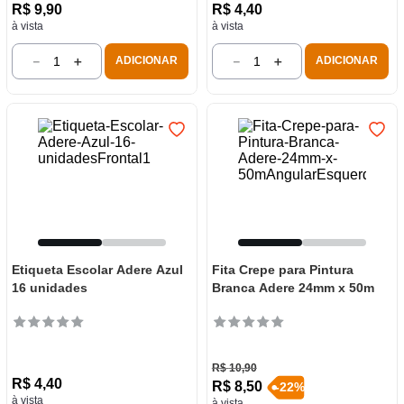
R$
9
,
90
R$
4
,
40
à vista
à vista
－
＋
－
＋
ADICIONAR
ADICIONAR
Etiqueta Escolar Adere Azul
Fita Crepe para Pintura
16 unidades
Branca Adere 24mm x 50m
R$
10
,
90
R$
4
,
40
R$
8
,
50
-
22
%
à vista
à vista