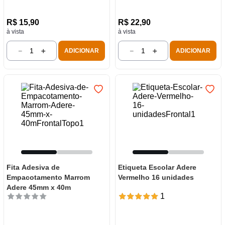
R$
15
,
90
R$
22
,
90
à vista
à vista
－
＋
－
＋
ADICIONAR
ADICIONAR
Fita Adesiva de
Etiqueta Escolar Adere
Empacotamento Marrom
Vermelho 16 unidades
Adere 45mm x 40m
1