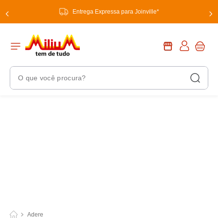
Entrega Expressa para Joinville*
O que você procura?
Termos Mais Buscados
1
º
chuveiro
2
º
tinta
3
º
torneira
4
º
garrafa térmica
5
º
banheiro
6
º
luminária
Adere