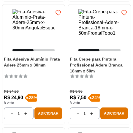
Fita Adesiva Alumínio Prata
Fita Crepe para Pintura
Adere 25mm x 30mm
Profissional Adere Branca
18mm x 50m
R$
34
,
90
R$
9
,
90
R$
24
,
90
R$
7
,
50
-
28
%
-
24
%
à vista
à vista
－
＋
－
＋
ADICIONAR
ADICIONAR