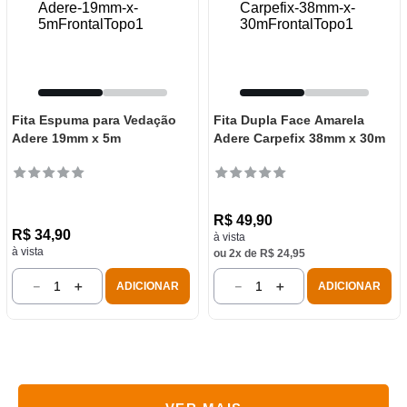
Fita Espuma para Vedação
Fita Dupla Face Amarela
Adere 19mm x 5m
Adere Carpefix 38mm x 30m
R$
49
,
90
R$
34
,
90
à vista
à vista
ou
2
x de
R$
24
,
95
－
＋
－
＋
ADICIONAR
ADICIONAR