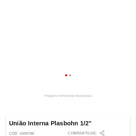
7
º
frigideira multiflon
8
º
panelas
9
º
varal
10
º
caneca
Imagens meramente ilustrativas
União Interna Plasbohn 1/2"
COMPARTILHE:
:
1009796