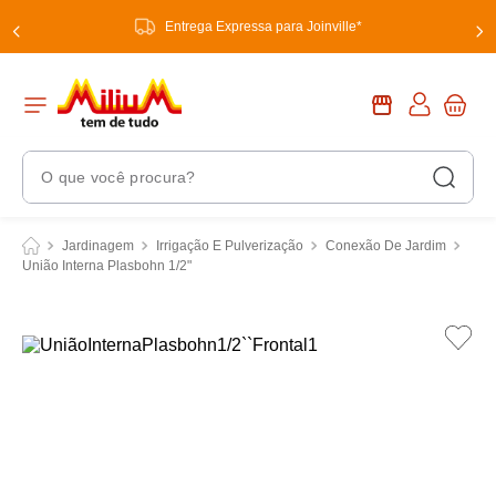
Entrega Expressa para Joinville*
O que você procura?
Termos Mais Buscados
Jardinagem
Irrigação E Pulverização
Conexão De Jardim
União Interna Plasbohn 1/2"
1
º
chuveiro
2
º
tinta
3
º
torneira
4
º
garrafa térmica
5
º
banheiro
6
º
luminária