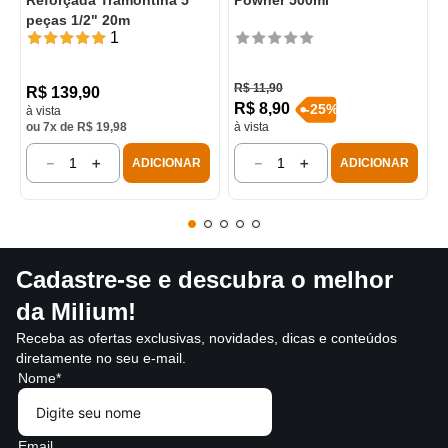
Reforçada Tramontina 5
Powner 500ml
peças 1/2" 20m
1
R$
11
,
90
R$
139
,
90
R$
8
,
90
-
25
%
à vista
ou
7
x de
R$
19
,
98
à vista
－
＋
－
＋
ADICIONAR
ADICIONAR
Cadastre-se e descubra o melhor
da Milium!
Receba as ofertas exclusivas, novidades, dicas e conteúdos
diretamente no seu e-mail.
Nome*
Email