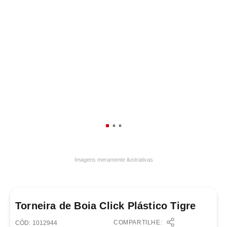
7
º
frigideira multiflon
8
º
panelas
9
º
varal
10
º
caneca
Imagens meramente ilustrativas
Torneira de Boia Click Plástico Tigre
COMPARTILHE:
:
1012944