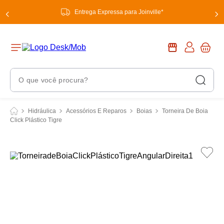
Entrega Expressa para Joinville*
O que você procura?
Termos Mais Buscados
Hidráulica
Acessórios E Reparos
Boias
Torneira De Boia
Click Plástico Tigre
1
º
chuveiro
2
º
tinta
3
º
torneira
4
º
garrafa térmica
5
º
banheiro
6
º
luminária