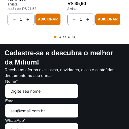
R$
35
,
90
à vista
ou
3
x de
R$
21
,
63
à vista
－
＋
－
＋
ADICIONAR
ADICIONAR
Cadastre-se e descubra o melhor
da Milium!
Receba as ofertas exclusivas, novidades, dicas e conteúdos
diretamente no seu e-mail.
Nome*
Email
WhatsApp*