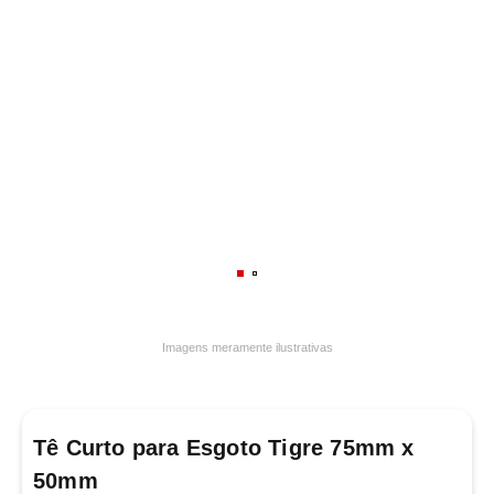
7
º
frigideira multiflon
8
º
panelas
9
º
varal
10
º
caneca
Imagens meramente ilustrativas
Tê Curto para Esgoto Tigre 75mm x
50mm