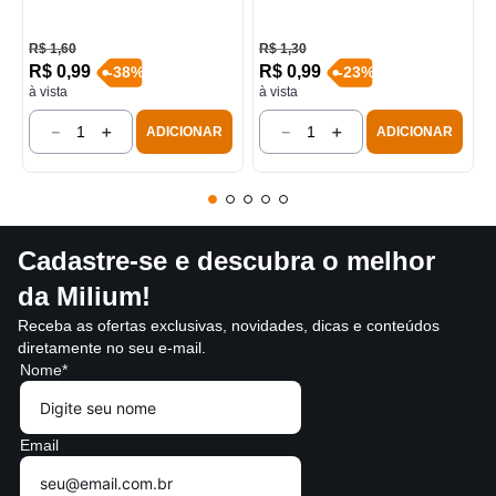
R$
1
,
60
R$
1
,
30
R$
0
,
99
R$
0
,
99
-
38
%
-
23
%
à vista
à vista
－
＋
－
＋
ADICIONAR
ADICIONAR
Cadastre-se e descubra o melhor
da Milium!
Receba as ofertas exclusivas, novidades, dicas e conteúdos
diretamente no seu e-mail.
Nome*
Email