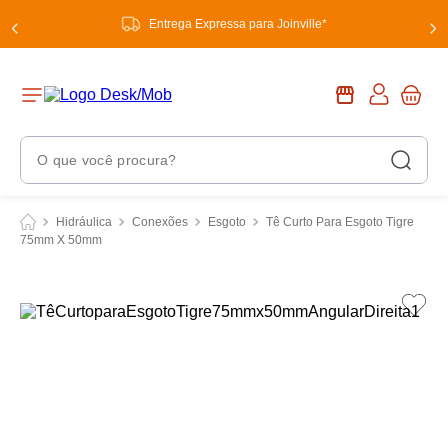
Entrega Expressa para Joinville*
O que você procura?
Termos Mais Buscados
Hidráulica
Conexões
Esgoto
Tê Curto Para Esgoto Tigre
75mm X 50mm
1
º
chuveiro
2
º
tinta
3
º
torneira
4
º
garrafa térmica
5
º
banheiro
6
º
luminária