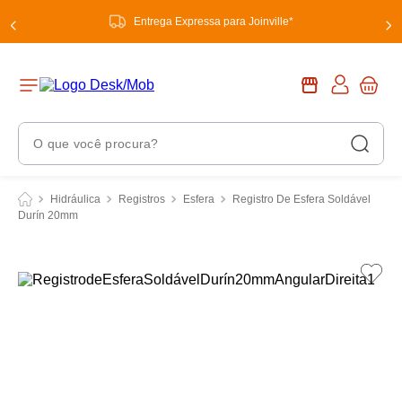
Entrega Expressa para Joinville*
O que você procura?
Termos Mais Buscados
Hidráulica
Registros
Esfera
Registro De Esfera Soldável
Durín 20mm
1
º
chuveiro
2
º
tinta
3
º
torneira
4
º
garrafa térmica
5
º
banheiro
6
º
luminária