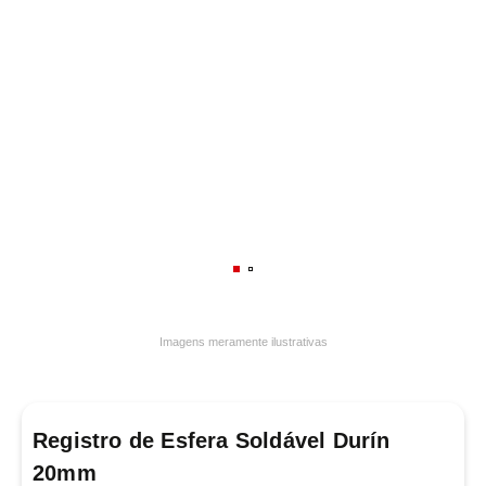
7
º
varal
8
º
panelas
9
º
caneca
10
º
frigideira multiflon
Imagens meramente ilustrativas
Registro de Esfera Soldável Durín
20mm