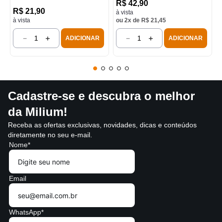
R$
42
,
90
R$
21
,
90
à vista
à vista
ou
2
x de
R$
21
,
45
－
＋
－
＋
ADICIONAR
ADICIONAR
Cadastre-se e descubra o melhor
da Milium!
Receba as ofertas exclusivas, novidades, dicas e conteúdos
diretamente no seu e-mail.
Nome*
Email
WhatsApp*