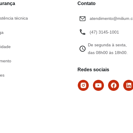
gurança
Contato
stência técnica
atendimento@milium.c
(47) 3145-1001
ga
De segunda à sexta,
cidade
das 08h00 às 18h00.
mento
Redes sociais
tes