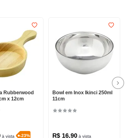
ra Rubberwood
Bowl em Inox Ikinci 250ml
5cm x 12cm
11cm
0
R$
16
,
90
-
23
%
à vista
à vista