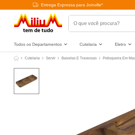
Entrega Expressa para Joinville*
O que você procura?
Termos Mais Buscados
Todos os Departamentos
Cutelaria
Eletro
1
º
chuveiro
Cutelaria
Servir
Baixelas E Travessas
Petisqueira Em Mad
2
º
tinta
3
º
torneira
4
º
frigideira multiflon
5
º
garrafa térmica
6
º
banheiro
7
º
luminária
8
º
panelas