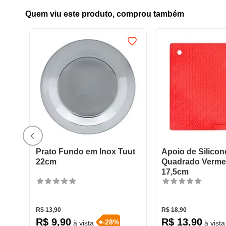
Quem viu este produto, comprou também
Prato Fundo em Inox Tuut
Apoio de Silicon
22cm
Quadrado Vermel
17,5cm
R$
13
,
90
R$
18
,
90
R$
9
,
90
R$
13
,
90
-
28
%
à vista
à vista