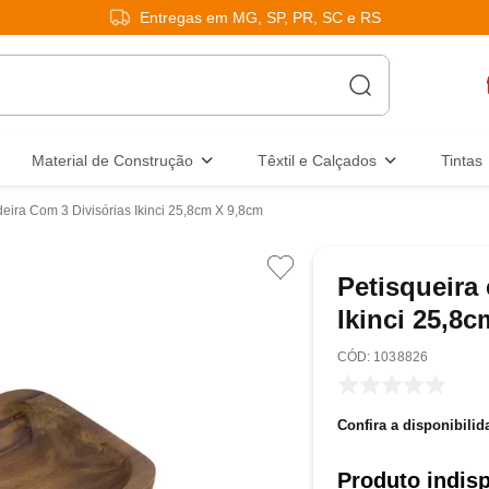
Entregas em MG, SP, PR, SC e RS
Material de Construção
Têxtil e Calçados
Tintas
eira Com 3 Divisórias Ikinci 25,8cm X 9,8cm
Petisqueira
Ikinci 25,8c
:
1038826
Confira a disponibilid