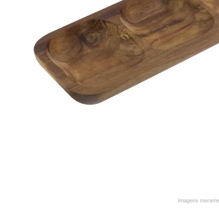
9
º
varal
10
º
caneca
Imagens merament