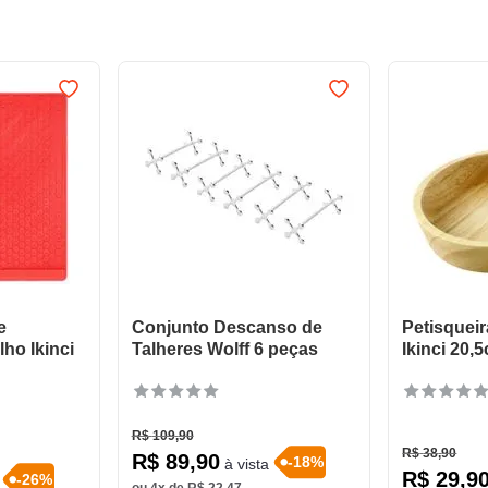
e
Conjunto Descanso de
Petisquei
ho Ikinci
Talheres Wolff 6 peças
Ikinci 20,
R$
109
,
90
R$
38
,
90
R$
89
,
90
-
18
%
à vista
R$
29
,
9
-
26
%