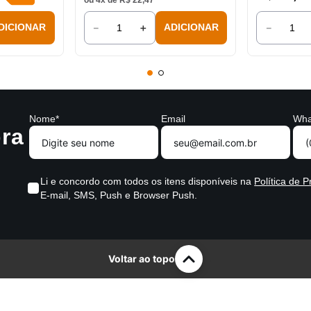
ou
4
x de
R$
22
,
47
－
＋
－
DICIONAR
ADICIONAR
Nome*
Email
Wha
ra
Li e concordo com todos os itens disponíveis na
Política de P
E-mail, SMS, Push e Browser Push.
Voltar ao topo