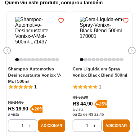
Quem viu este produto, comprou também
Shampoo Automotivo
Cera Líquida em Spray
Desincrustante Vonixx V-
Vonixx Black Blend 500ml
Mol 500ml
1
1
R$
59
,
90
R$
24
,
90
R$
44
,
90
-
25
%
R$
19
,
90
-
20
%
à vista
à vista
ou
2
x de
R$
22
,
45
－
＋
－
＋
ADICIONAR
ADICIONAR