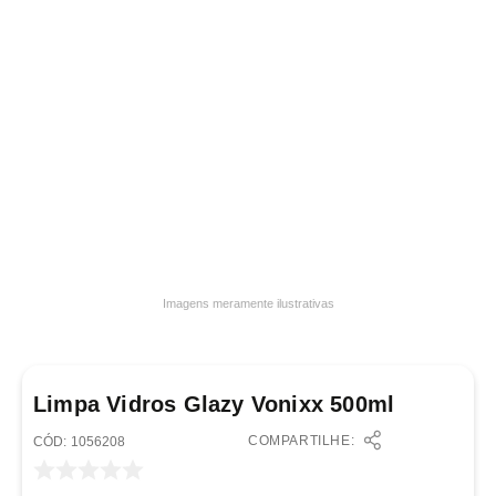
7
º
varal
8
º
panelas
9
º
caneca
10
º
frigideira multiflon
Imagens meramente ilustrativas
Limpa Vidros Glazy Vonixx 500ml
COMPARTILHE:
:
1056208