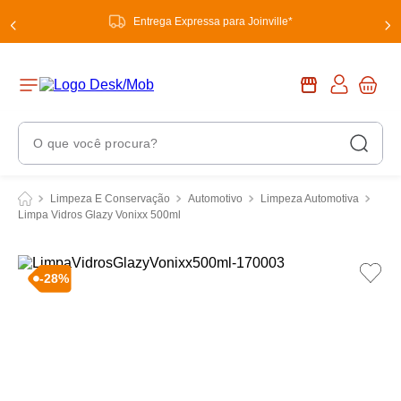
Entrega Expressa para Joinville*
O que você procura?
Termos Mais Buscados
Limpeza E Conservação
Automotivo
Limpeza Automotiva
Limpa Vidros Glazy Vonixx 500ml
1
º
chuveiro
2
º
tinta
-
28
%
3
º
torneira
4
º
garrafa térmica
5
º
banheiro
6
º
luminária