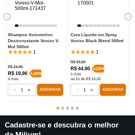
Shampoo Automotivo
Cera Líquida em Spray
Desincrustante Vonixx V-
Vonixx Black Blend 500ml
Mol 500ml
1
1
R$
59
,
90
R$
24
,
90
R$
44
,
90
-
25
%
R$
19
,
90
-
20
%
à vista
à vista
ou
2
x de
R$
22
,
45
－
＋
－
＋
ADICIONAR
ADICIONAR
Cadastre-se e descubra o melhor
da Milium!