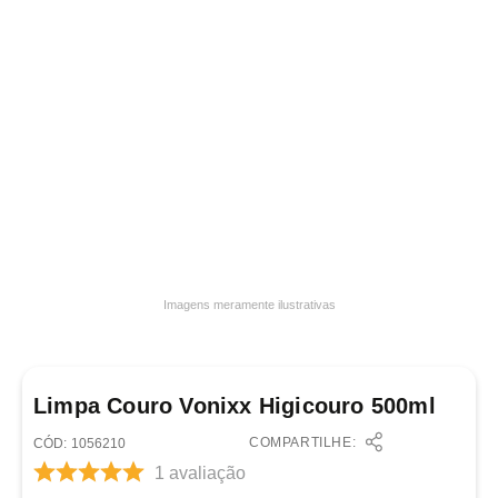
7
º
frigideira multiflon
8
º
panelas
9
º
varal
10
º
caneca
Imagens meramente ilustrativas
Limpa Couro Vonixx Higicouro 500ml
COMPARTILHE:
:
1056210
1
avaliação