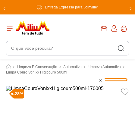
Entrega Expressa para Joinville*
O que você procura?
Termos Mais Buscados
Limpeza E Conservação
Automotivo
Limpeza Automotiva
Limpa Couro Vonixx Higicouro 500ml
1
º
chuveiro
2
º
tinta
-
28
%
3
º
torneira
4
º
garrafa térmica
5
º
banheiro
6
º
luminária