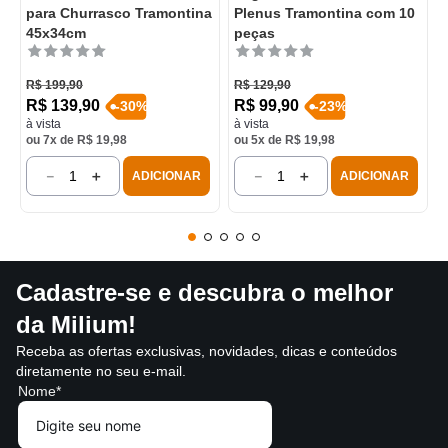
para Churrasco Tramontina
Plenus Tramontina com 10
45x34cm
peças
R$
199
,
90
R$
129
,
90
R$
139
,
90
R$
99
,
90
-
30
%
-
23
%
à vista
à vista
ou
7
x de
R$
19
,
98
ou
5
x de
R$
19
,
98
－
＋
－
＋
ADICIONAR
ADICIONAR
Cadastre-se e descubra o melhor
da Milium!
Receba as ofertas exclusivas, novidades, dicas e conteúdos
diretamente no seu e-mail.
Nome*