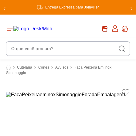
Entrega Expressa para Joinville*
O que você procura?
Termos Mais Buscados
Cutelaria
Cortes
Avulsos
Faca Peixeira Em Inox
Simonaggio
1
º
chuveiro
2
º
tinta
3
º
torneira
4
º
garrafa térmica
5
º
banheiro
6
º
luminária