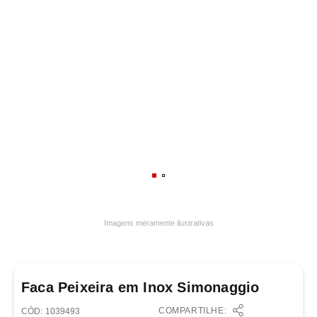
7
º
frigideira multiflon
8
º
panelas
9
º
varal
10
º
caneca
Imagens meramente ilustrativas
Faca Peixeira em Inox Simonaggio
COMPARTILHE:
:
1039493