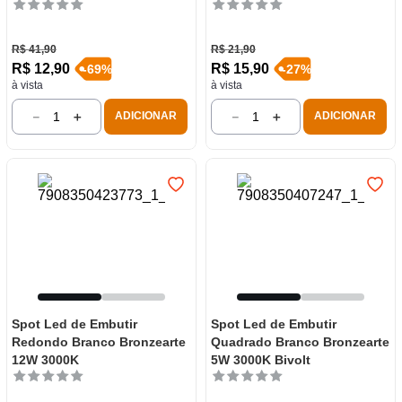
R$
41
,
90
R$
21
,
90
R$
12
,
90
R$
15
,
90
-
69
%
-
27
%
à vista
à vista
－
＋
－
＋
ADICIONAR
ADICIONAR
Spot Led de Embutir
Spot Led de Embutir
Redondo Branco Bronzearte
Quadrado Branco Bronzearte
12W 3000K
5W 3000K Bivolt