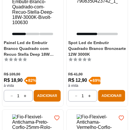
Painel Led de Embutir
Spot Led de Embutir
Branco Quadrado com
Quadrado Branco Bronzearte
Recuo Stella Deep 18W
12W 3000K
3000K Bivolt
R$
109
,
90
R$
41
,
90
R$
18
,
90
R$
12
,
90
-
82
%
-
69
%
à vista
à vista
－
＋
－
＋
ADICIONAR
ADICIONAR