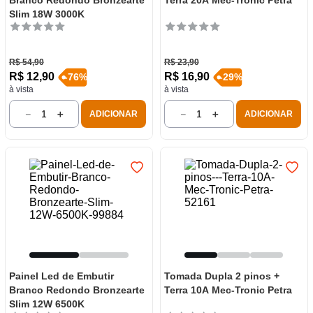
Branco Redondo Bronzearte
Terra 20A Mec-Tronic Petra
Slim 18W 3000K
R$
54
,
90
R$
23
,
90
R$
12
,
90
R$
16
,
90
-
76
%
-
29
%
à vista
à vista
－
＋
－
＋
ADICIONAR
ADICIONAR
Painel Led de Embutir
Tomada Dupla 2 pinos +
Branco Redondo Bronzearte
Terra 10A Mec-Tronic Petra
Slim 12W 6500K