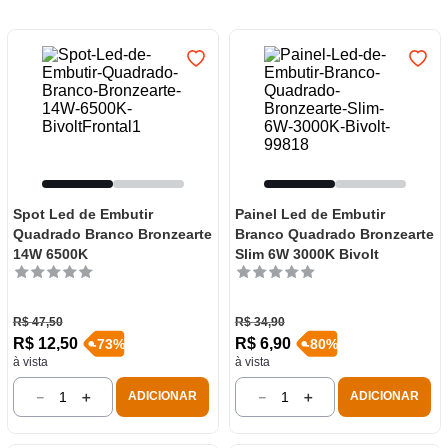
7
º
frigideira multiflon
8
º
panelas
9
º
varal
10
º
caneca
Spot Led de Embutir
Painel Led de Embutir
Quadrado Branco Bronzearte
Branco Quadrado Bronzearte
14W 6500K
Slim 6W 3000K Bivolt
R$
47
,
50
R$
34
,
90
R$
12
,
50
R$
6
,
90
-
73
%
-
80
%
à vista
à vista
－
＋
－
＋
ADICIONAR
ADICIONAR