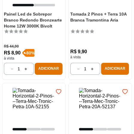
Painel Led de Sobrepor
Tomada 2 Pinos + Terra 10A
Branco Redondo Bronzearte
Branca Tramontina Aria
Home 12W 3000K Bivolt
R$
44
,
90
R$
9
,
90
R$
8
,
90
-
80
%
à vista
à vista
－
＋
－
＋
ADICIONAR
ADICIONAR