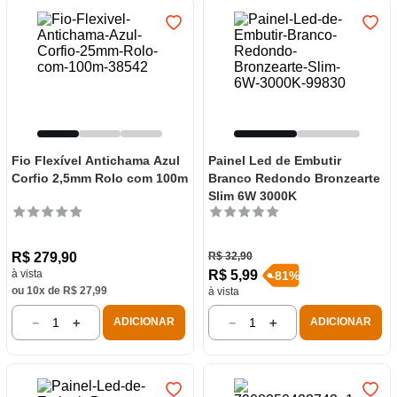
Fio Flexível Antichama Azul
Painel Led de Embutir
Corfio 2,5mm Rolo com 100m
Branco Redondo Bronzearte
Slim 6W 3000K
R$
279
,
90
R$
32
,
90
R$
5
,
99
à vista
-
81
%
ou
10
x de
R$
27
,
99
à vista
－
＋
－
＋
ADICIONAR
ADICIONAR