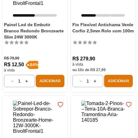
Painel Led de Embutir
Fio Flexível Antichama Verde
Branco Redondo Bronzearte
Corfio 2,5mm Rolo com 100m
Slim 24W 3000K
R$
79
,
90
R$
279
,
90
R$
12
,
50
à vista
-
84
%
ou
10
x de
R$
27
,
99
à vista
－
＋
－
＋
ADICIONAR
ADICIONAR