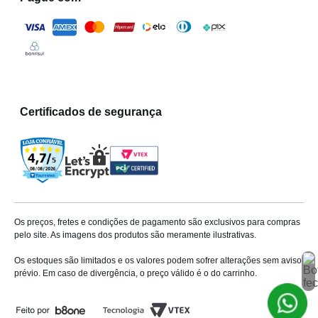
Quando se trata de iluminação, os lustres são
importantes para definir o estilo e atmosfera do ambiente.
Na loja virtual da Milium, oferecemos uma ampla
variedade de opções, desde pendentes até spots e
plafons, para atender a diversos gostos e necessidades.
Pendentes
Certificados de segurança
Ideais para áreas como cozinhas e salas de estar, os
pendentes
oferecem uma iluminação direcional e
focalizada.
Escolha entre designs modernos, industriais ou vintage
para complementar o estilo do seu espaço.
Spots
Os preços, fretes e condições de pagamento são exclusivos para compras
Os
spots
são ideais para
iluminação direcional
em
pelo site. As imagens dos produtos são meramente ilustrativas.
ambientes específicos. Podem ser ajustados para
Os estoques são limitados e os valores podem sofrer alterações sem aviso
destacar obras de arte, áreas de trabalho ou pontos
prévio. Em caso de divergência, o preço válido é o do carrinho.
específicos, proporcionando flexibilidade e destaque
visual.