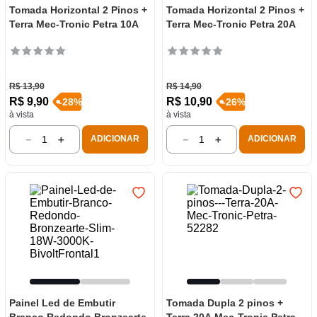
Tomada Horizontal 2 Pinos +
Tomada Horizontal 2 Pinos +
Terra Mec-Tronic Petra 10A
Terra Mec-Tronic Petra 20A
R$
13
,
90
R$
14
,
90
R$
9
,
90
R$
10
,
90
-
28
%
-
26
%
à vista
à vista
－
＋
－
＋
ADICIONAR
ADICIONAR
Painel Led de Embutir
Tomada Dupla 2 pinos +