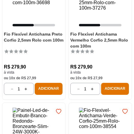
Fio Flexível Antichama Preto
Fio Flexível Antichama
Corfio 2,5mm Rolo com 100m
Vermelho Corfio 2,5mm Rolo
com 100m
R$
279
,
90
R$
279
,
90
à vista
à vista
ou
10
x de
R$
27
,
99
ou
10
x de
R$
27
,
99
－
＋
－
＋
ADICIONAR
ADICIONAR