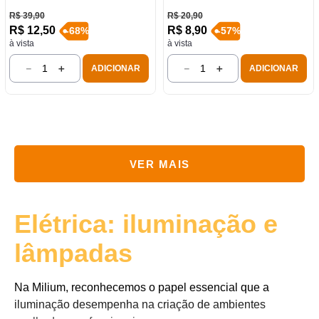
R$
39
,
90
R$
20
,
90
R$
12
,
50
R$
8
,
90
-
68
%
-
57
%
à vista
à vista
－
＋
－
＋
ADICIONAR
ADICIONAR
Elétrica: iluminação e
lâmpadas
Na Milium, reconhecemos o papel essencial que a
iluminação desempenha na criação de ambientes