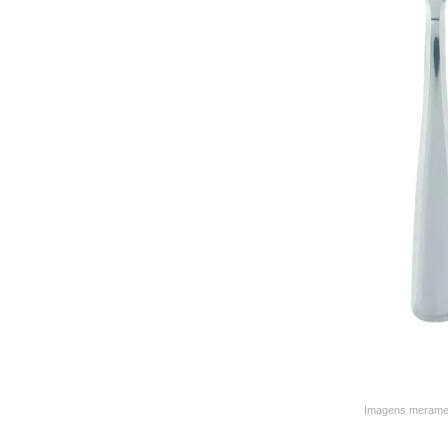
9
º
varal
10
º
caneca
Imagens merament