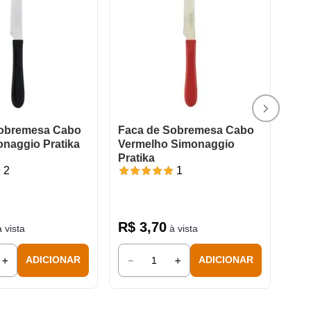
Sobremesa Cabo
Faca de Sobremesa Cabo
onaggio Pratika
Vermelho Simonaggio
Pratika
2
1
R$
3
,
70
 vista
à vista
＋
－
＋
ADICIONAR
ADICIONAR