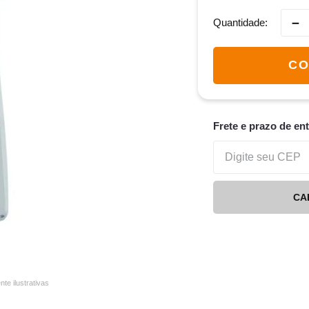
－
Quantidade
CO
Frete e prazo de en
CA
e ilustrativas