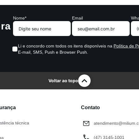
Nome*
Email
Wha
ra
Li e concordo com todos os itens disponíveis na
Política de P
E-mail, SMS, Push e Browser Push.
Voltar ao topo
gurança
Contato
stência técnica
atendimento@milium.c
(47) 3145-1001
ga