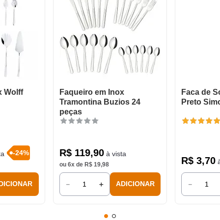
 Wolff
Faqueiro em Inox
Faca de 
Tramontina Buzios 24
Preto Sim
peças
R$
119
,
90
-
24
%
ta
à vista
R$
3
,
70
à
ou
6
x de
R$
19
,
98
－
＋
－
DICIONAR
ADICIONAR