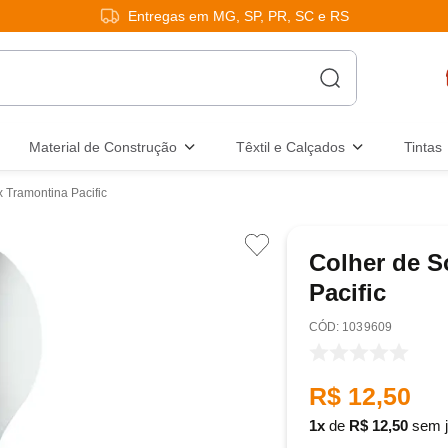
Entregas em MG, SP, PR, SC e RS
Material de Construção
Têxtil e Calçados
Tintas
 Tramontina Pacific
Colher de S
Pacific
:
1039609
R$
12
,
50
1
de
R$
12
,
50
sem j