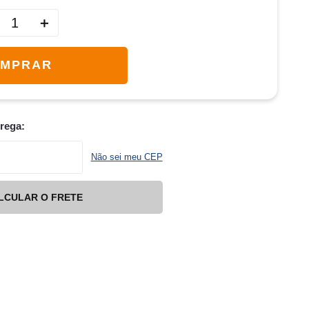
＋
MPRAR
trega:
Não sei meu CEP
LCULAR O FRETE