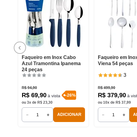
Faqueiro em Inox Cabo
Faqueiro em Inox
Azul Tramontina Ipanema
Viena 54 peças
24 peças
3
R$
94
,
90
R$
499
,
90
R$
69
,
90
R$
379
,
90
-
26
%
à vista
à vis
ou
3
x de
R$
23
,
30
ou
10
x de
R$
37
,
99
－
＋
－
＋
ADICIONAR
A