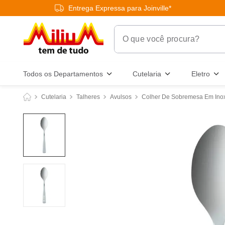
Entrega Expressa para Joinville*
O que você procura?
Termos Mais Buscados
Todos os Departamentos
Cutelaria
Eletro
1
º
chuveiro
Cutelaria
Talheres
Avulsos
Colher De Sobremesa Em Inox
2
º
tinta
3
º
torneira
4
º
garrafa térmica
5
º
banheiro
6
º
luminária
7
º
frigideira multiflon
8
º
panelas