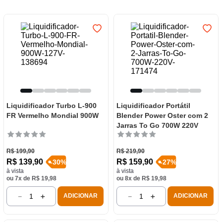
Liquidificador Turbo L-900
Liquidificador Portátil
FR Vermelho Mondial 900W
Blender Power Oster com 2
Jarras To Go 700W 220V
R$
199
,
90
R$
219
,
90
R$
139
,
90
R$
159
,
90
-
30
%
-
27
%
à vista
à vista
ou
7
x de
R$
19
,
98
ou
8
x de
R$
19
,
98
－
＋
－
＋
ADICIONAR
ADICIONAR