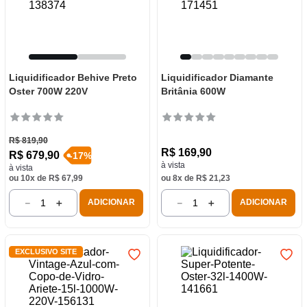
Liquidificador Behive Preto
Liquidificador Diamante
Oster 700W 220V
Britânia 600W
R$
819
,
90
R$
169
,
90
R$
679
,
90
-
17
%
à vista
à vista
ou
10
x de
R$
67
,
99
ou
8
x de
R$
21
,
23
－
＋
－
＋
ADICIONAR
ADICIONAR
EXCLUSIVO SITE