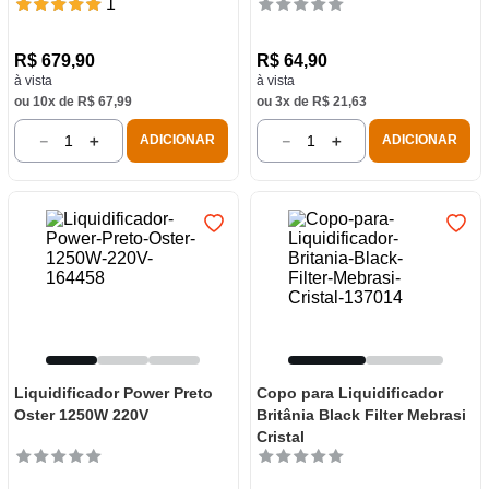
1
R$
679
,
90
R$
64
,
90
à vista
à vista
ou
10
x de
R$
67
,
99
ou
3
x de
R$
21
,
63
－
＋
－
＋
ADICIONAR
ADICIONAR
Liquidificador Power Preto
Copo para Liquidificador
Oster 1250W 220V
Britânia Black Filter Mebrasi
Cristal