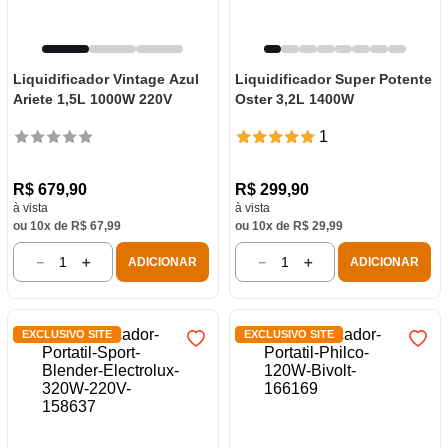
Liquidificador Vintage Azul
Liquidificador Super Potente
Ariete 1,5L 1000W 220V
Oster 3,2L 1400W
1
R$
679
,
90
R$
299
,
90
à vista
à vista
ou
10
x de
R$
67
,
99
ou
10
x de
R$
29
,
99
－
＋
－
＋
ADICIONAR
ADICIONAR
EXCLUSIVO SITE
EXCLUSIVO SITE