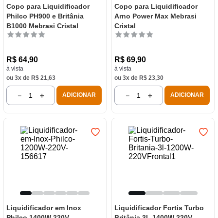
Copo para Liquidificador
Copo para Liquidificador
Philco PH900 e Britânia
Arno Power Max Mebrasi
B1000 Mebrasi Cristal
Cristal
R$
64
,
90
R$
69
,
90
à vista
à vista
ou
3
x de
R$
21
,
63
ou
3
x de
R$
23
,
30
－
＋
－
＋
ADICIONAR
ADICIONAR
Liquidificador em Inox
Liquidificador Fortis Turbo
Philco 1400W 220V
Britânia 3L 1400W 220V