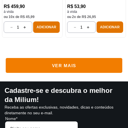
R$
459
,
90
R$
53
,
90
à vista
à vista
ou
10
x de
R$
45
,
99
ou
2
x de
R$
26
,
95
－
＋
－
＋
ADICIONAR
ADICIONAR
Cadastre-se e descubra o melhor
da Milium!
Receba as ofertas exclusivas, novidades, dicas e conteúdos
diretamente no seu e-mail.
Nome*