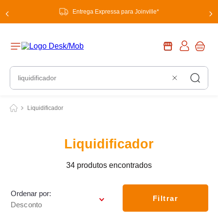
Entrega Expressa para Joinville*
O que você procura?
Liquidificador
Liquidificador
34
produtos
Ordenar por
Filtrar
Desconto