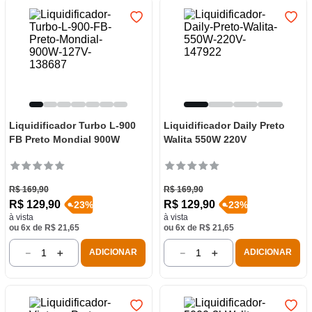
Liquidificador Turbo L-900
Liquidificador Daily Preto
FB Preto Mondial 900W
Walita 550W 220V
R$
169
,
90
R$
169
,
90
R$
129
,
90
R$
129
,
90
-
23
%
-
23
%
à vista
à vista
ou
6
x de
R$
21
,
65
ou
6
x de
R$
21
,
65
－
＋
－
＋
ADICIONAR
ADICIONAR