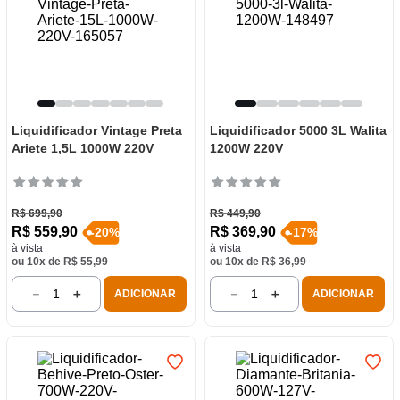
Liquidificador Vintage Preta
Liquidificador 5000 3L Walita
Ariete 1,5L 1000W 220V
1200W 220V
R$
699
,
90
R$
449
,
90
R$
559
,
90
R$
369
,
90
-
20
%
-
17
%
à vista
à vista
ou
10
x de
R$
55
,
99
ou
10
x de
R$
36
,
99
－
＋
－
＋
ADICIONAR
ADICIONAR