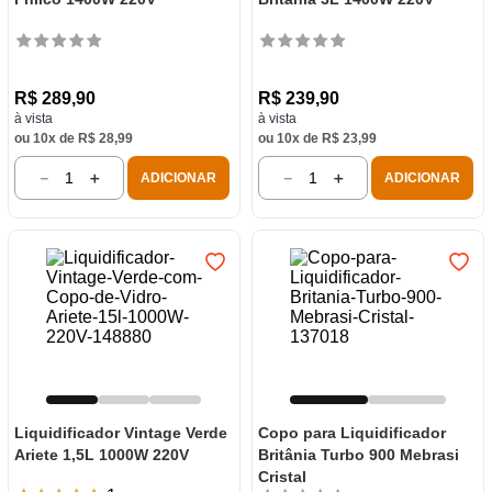
R$
289
,
90
R$
239
,
90
à vista
à vista
ou
10
x de
R$
28
,
99
ou
10
x de
R$
23
,
99
－
＋
－
＋
ADICIONAR
ADICIONAR
Liquidificador Vintage Verde
Copo para Liquidificador
Ariete 1,5L 1000W 220V
Britânia Turbo 900 Mebrasi
Cristal