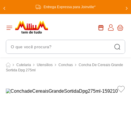
Entrega Expressa para Joinville*
O que você procura?
Termos Mais Buscados
Cutelaria
Utensílios
Conchas
Concha De Cereais Grande
Sortida Dpg 275ml
1
º
chuveiro
2
º
tinta
3
º
torneira
4
º
frigideira multiflon
5
º
garrafa térmica
6
º
banheiro