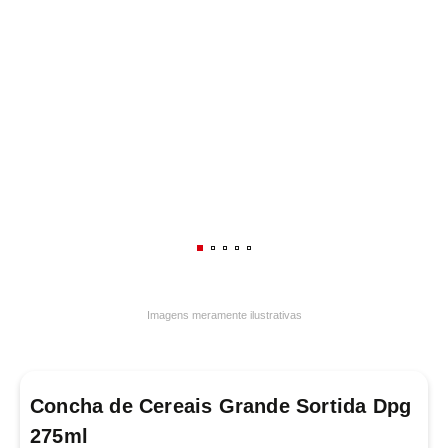
7
º
luminária
8
º
panelas
9
º
varal
10
º
caneca
Imagens meramente ilustrativas
Concha de Cereais Grande Sortida Dpg
275ml