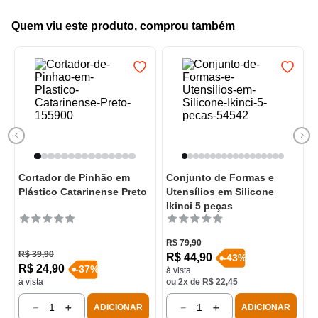
Quem viu este produto, comprou também
Cortador de Pinhão em
Conjunto de Formas e
Plástico Catarinense Preto
Utensílios em Silicone
Ikinci 5 peças
R$
79
,
90
R$
39
,
90
R$
44
,
90
-
43
%
R$
24
,
90
-
37
%
à vista
à vista
ou
2
x de
R$
22
,
45
－
＋
－
＋
ADICIONAR
ADICIONAR