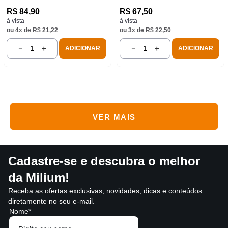
R$
84
,
90
R$
67
,
50
à vista
à vista
ou
4
x de
R$
21
,
22
ou
3
x de
R$
22
,
50
－
＋
－
＋
ADICIONAR
ADICIONAR
Cadastre-se e descubra o melhor
da Milium!
Receba as ofertas exclusivas, novidades, dicas e conteúdos
diretamente no seu e-mail.
Nome*