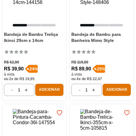
Bandeja de Bambu Treliça
Bandeja de Bambu para
Ikinci 29cm x 14cm
Banheira Mimo Style
R$
52
,
90
R$
119
,
90
R$
39
,
90
R$
89
,
90
-
24
%
-
25
%
à vista
à vista
ou
2
x de
R$
19
,
95
ou
4
x de
R$
22
,
47
－
＋
－
＋
ADICIONAR
ADICIONAR