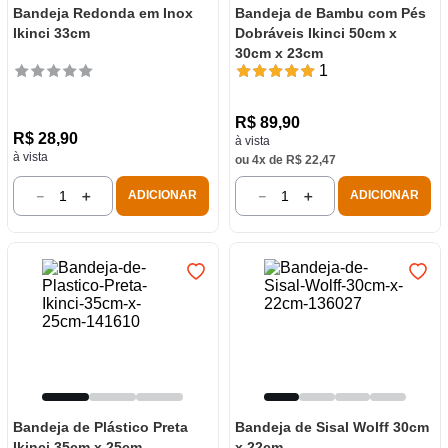
Bandeja Redonda em Inox
Bandeja de Bambu com Pés
Ikinci 33cm
Dobráveis Ikinci 50cm x
30cm x 23cm
1
R$
89
,
90
R$
28
,
90
à vista
à vista
ou
4
x de
R$
22
,
47
－
＋
－
＋
ADICIONAR
ADICIONAR
Bandeja de Plástico Preta
Bandeja de Sisal Wolff 30cm
Ikinci 35cm x 25cm
x 22cm