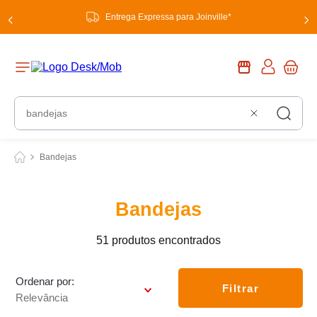
Entrega Expressa para Joinville*
O que você procura?
Bandejas
Bandejas
51
produtos
Ordenar por
Filtrar
Relevância