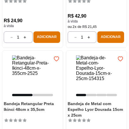
R$
42
,
90
R$
24
,
90
à vista
à vista
ou
2
x de
R$
21
,
45
－
＋
－
＋
ADICIONAR
ADICIONAR
Bandeja Retangular Preta
Bandeja de Metal com
Ikinci 48cm x 35,5cm
Espelho Lyor Dourada 15cm
x 25cm