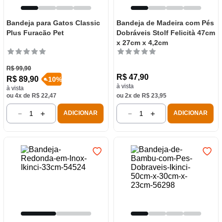
Bandeja para Gatos Classic
Bandeja de Madeira com Pés
Plus Furacão Pet
Dobráveis Stolf Felicità 47cm
x 27cm x 4,2cm
R$
99
,
90
R$
47
,
90
R$
89
,
90
-
10
%
à vista
à vista
ou
4
x de
R$
22
,
47
ou
2
x de
R$
23
,
95
－
＋
－
＋
ADICIONAR
ADICIONAR