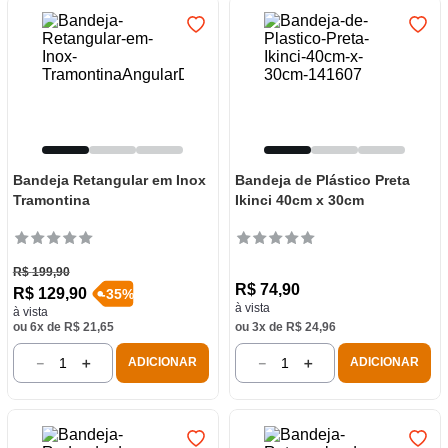
Bandeja Retangular em Inox
Bandeja de Plástico Preta
Tramontina
Ikinci 40cm x 30cm
R$
199
,
90
R$
74
,
90
R$
129
,
90
-
35
%
à vista
à vista
ou
6
x de
R$
21
,
65
ou
3
x de
R$
24
,
96
－
＋
－
＋
ADICIONAR
ADICIONAR