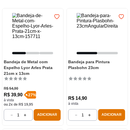
Bandeja de Metal com
Bandeja para Pintura
Espelho Lyor Arles Prata
Plasbohn 23cm
21cm x 13cm
R$
54
,
90
R$
39
,
90
-
27
%
R$
14
,
90
à vista
à vista
ou
2
x de
R$
19
,
95
－
＋
－
＋
ADICIONAR
ADICIONAR