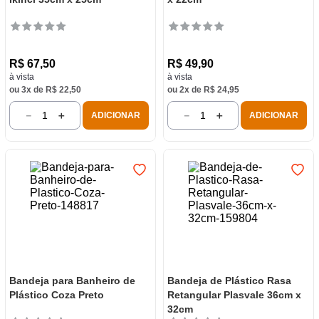
R$
67
,
50
R$
49
,
90
à vista
à vista
ou
3
x de
R$
22
,
50
ou
2
x de
R$
24
,
95
－
＋
－
＋
ADICIONAR
ADICIONAR
Bandeja para Banheiro de
Bandeja de Plástico Rasa
Plástico Coza Preto
Retangular Plasvale 36cm x
32cm