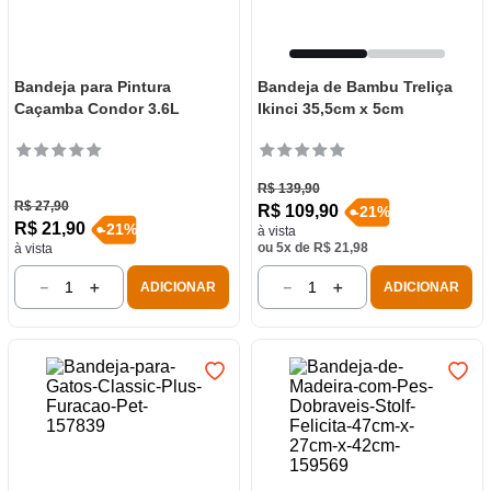
Bandeja para Pintura
Bandeja de Bambu Treliça
Caçamba Condor 3.6L
Ikinci 35,5cm x 5cm
R$
139
,
90
R$
27
,
90
R$
109
,
90
-
21
%
R$
21
,
90
-
21
%
à vista
ou
5
x de
R$
21
,
98
à vista
－
＋
－
＋
ADICIONAR
ADICIONAR