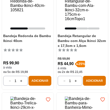
Bandeja Redonda de Bambu
Bandeja Retangular de
Ikinci 40cm
Bambu com Alça Ikinci 32cm
x 17,5cm x 1,6cm
R$
59
,
90
R$
99
,
90
R$
44
,
90
-
25
%
à vista
à vista
ou
5
x de
R$
19
,
98
ou
2
x de
R$
22
,
45
－
＋
－
＋
ADICIONAR
ADICIONAR