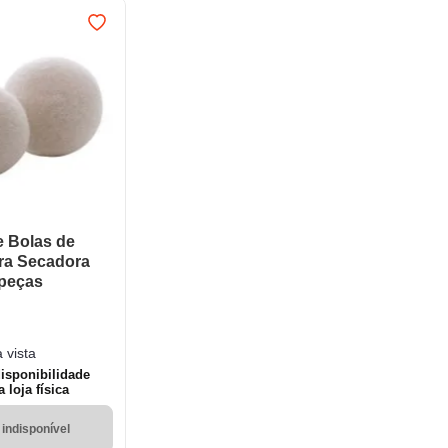
e Bolas de
ra Secadora
 peças
 vista
disponibilidade
loja física
indisponível