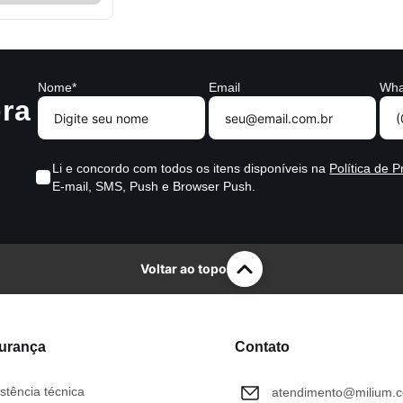
Nome*
Email
Wha
ra
Li e concordo com todos os itens disponíveis na
Política de P
E-mail, SMS, Push e Browser Push.
Voltar ao topo
gurança
Contato
stência técnica
atendimento@milium.c