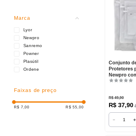
Marca
Lyor
Newpro
Sanremo
Powner
Plasútil
Conjunto d
Protetores 
Ordene
Newpro com
Faixas de preço
R$
49
,
90
R$
37
,
90
à
R$ 7,00
R$ 55,00
－