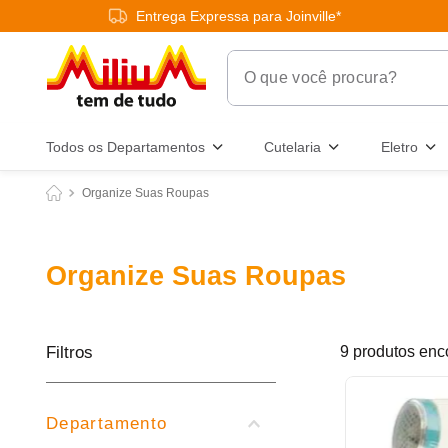
Entrega Expressa para Joinville*
O que você procura?
Termos Mais Buscados
Todos os Departamentos
Cutelaria
Eletro
1
º
chuveiro
Organize Suas Roupas
2
º
tinta
3
º
torneira
Organize Suas Roupas
4
º
frigideira multiflon
5
º
garrafa térmica
6
º
banheiro
Filtros
9
produtos
7
º
luminária
8
º
panelas
Departamento