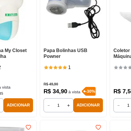
ha My Closet
Papa Bolinhas USB
Coletor
lha
Powner
Máquina
2
1
R$
49
,
90
 vista
R$
34
,
90
R$
7
,
5
-
30
%
à vista
45
＋
－
＋
－
ADICIONAR
ADICIONAR