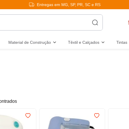
Entregas em MG, SP, PR, SC e RS
Material de Construção
Têxtil e Calçados
Tintas