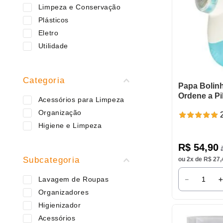
9
º
varal
Limpeza e Conservação
10
º
Plásticos
caneca
Eletro
Utilidade
Categoria
Papa Bolin
Ordene a Pi
Acessórios para Limpeza
Organização
Higiene e Limpeza
R$
54
,
90
à
Subcategoria
ou
2
x de
R$
27
,
－
Lavagem de Roupas
Organizadores
Higienizador
Acessórios