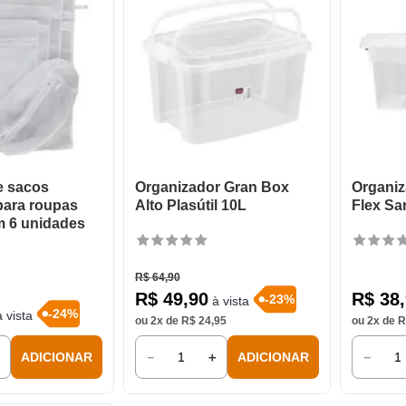
e sacos
Organizador Gran Box
Organi
para roupas
Alto Plasútil 10L
Flex Sa
 6 unidades
R$
64
,
90
R$
49
,
90
R$
38
,
-
23
%
à vista
-
24
%
 vista
ou
2
x de
R$
24
,
95
ou
2
x de
R
＋
－
＋
－
ADICIONAR
ADICIONAR