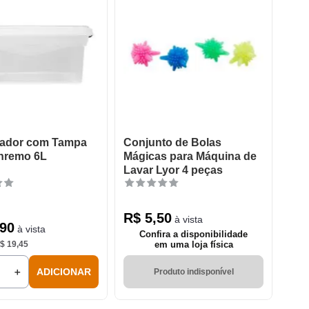
zador com Tampa
Conjunto de Bolas
nremo 6L
Mágicas para Máquina de
Lavar Lyor 4 peças
R$
5
,
50
à vista
90
à vista
Confira a disponibilidade
$
19
,
45
em uma loja física
＋
ADICIONAR
Produto indisponível